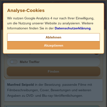
Analyse-Cookies
Wir nutzen Google Analytics 4 nur nach Ihrer Einwilligung,
um die Nutzung unserer Website zu analysieren. Weitere
HOME
Impressum
Links
Informationen finden Sie in der
Datenschutzerklärung
.
Manfred Seipold
Ablehnen
Akzeptieren
Mehr Treffer
Finden
Manfred Seipold
in der Besetzung: passende Filme mit
Filmbeschreibungen, Cover, Bewertungen und weiteren
Angaben zu DVD- und Blu-ray-Veröffentlichungen.