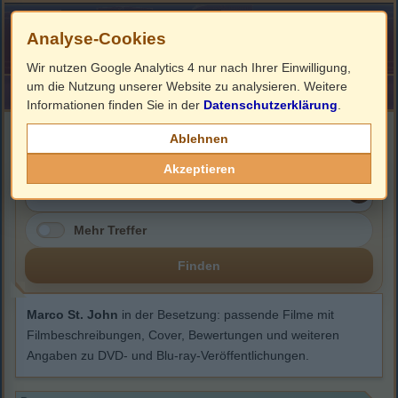
Analyse-Cookies
Wir nutzen Google Analytics 4 nur nach Ihrer Einwilligung,
um die Nutzung unserer Website zu analysieren. Weitere
HOME
Impressum
Links
Informationen finden Sie in der
Datenschutzerklärung
.
Marco St. John
Ablehnen
Akzeptieren
Mehr Treffer
Finden
Marco St. John
in der Besetzung: passende Filme mit
Filmbeschreibungen, Cover, Bewertungen und weiteren
Angaben zu DVD- und Blu-ray-Veröffentlichungen.