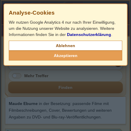
Analyse-Cookies
Wir nutzen Google Analytics 4 nur nach Ihrer Einwilligung,
um die Nutzung unserer Website zu analysieren. Weitere
HOME
Impressum
Links
Informationen finden Sie in der
Datenschutzerklärung
.
Maude Eburne
Ablehnen
Akzeptieren
Mehr Treffer
Finden
Maude Eburne
in der Besetzung: passende Filme mit
Filmbeschreibungen, Cover, Bewertungen und weiteren
Angaben zu DVD- und Blu-ray-Veröffentlichungen.