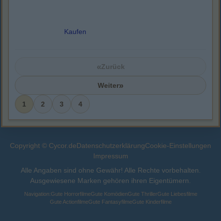
Kaufen
«
Zurück
»
Weiter
1
2
3
4
Copyright © Cycor.de
Datenschutzerklärung
Cookie-Einstellungen
Impressum
Alle Angaben sind ohne Gewähr! Alle Rechte vorbehalten.
Ausgewiesene Marken gehören ihren Eigentümern.
Navigation:
Gute Horrorfilme
Gute Komödien
Gute Thriller
Gute Liebesfilme
Gute Actionfilme
Gute Fantasyfilme
Gute Kinderfilme