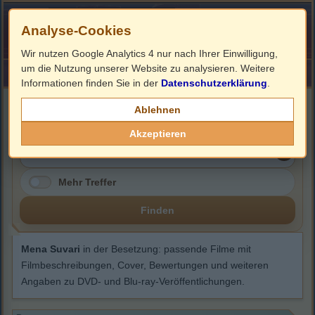
Analyse-Cookies
Wir nutzen Google Analytics 4 nur nach Ihrer Einwilligung,
um die Nutzung unserer Website zu analysieren. Weitere
HOME
Impressum
Links
Informationen finden Sie in der
Datenschutzerklärung
.
Mena Suvari
Ablehnen
Akzeptieren
Mehr Treffer
Finden
Mena Suvari
in der Besetzung: passende Filme mit
Filmbeschreibungen, Cover, Bewertungen und weiteren
Angaben zu DVD- und Blu-ray-Veröffentlichungen.