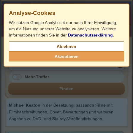
Analyse-Cookies
Wir nutzen Google Analytics 4 nur nach Ihrer Einwilligung,
um die Nutzung unserer Website zu analysieren. Weitere
HOME
Impressum
Links
Informationen finden Sie in der
Datenschutzerklärung
.
Michael Keaton
Ablehnen
Akzeptieren
Mehr Treffer
Finden
Michael Keaton
in der Besetzung: passende Filme mit
Filmbeschreibungen, Cover, Bewertungen und weiteren
Angaben zu DVD- und Blu-ray-Veröffentlichungen.