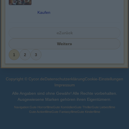
Kaufen
«
Zurück
»
Weiter
1
2
3
Copyright © Cycor.de
Datenschutzerklärung
Cookie-Einstellungen
Impressum
Alle Angaben sind ohne Gewähr! Alle Rechte vorbehalten.
Ausgewiesene Marken gehören ihren Eigentümern.
Navigation:
Gute Horrorfilme
Gute Komödien
Gute Thriller
Gute Liebesfilme
Gute Actionfilme
Gute Fantasyfilme
Gute Kinderfilme