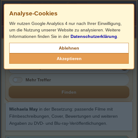
Analyse-Cookies
Wir nutzen Google Analytics 4 nur nach Ihrer Einwilligung,
um die Nutzung unserer Website zu analysieren. Weitere
HOME
Impressum
Links
Informationen finden Sie in der
Datenschutzerklärung
.
Michaela May
Ablehnen
Akzeptieren
Mehr Treffer
Finden
Michaela May
in der Besetzung: passende Filme mit
Filmbeschreibungen, Cover, Bewertungen und weiteren
Angaben zu DVD- und Blu-ray-Veröffentlichungen.