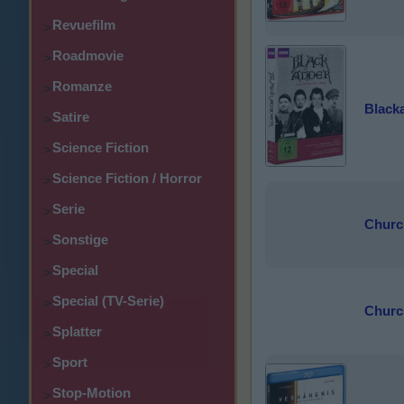
Revuefilm
>
Roadmovie
>
Romanze
>
Blacka
Satire
>
Science Fiction
>
Science Fiction / Horror
>
Serie
>
Church
Sonstige
>
Special
>
Special (TV-Serie)
>
Church
Splatter
>
Sport
>
Stop-Motion
>