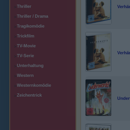
Thriller
Verhä
>
Thriller / Drama
>
Tragikomödie
>
Trickfilm
>
TV-Movie
>
Verhän
TV-Serie
>
Unterhaltung
>
Western
>
Westernkomödie
>
Zeichentrick
>
Under