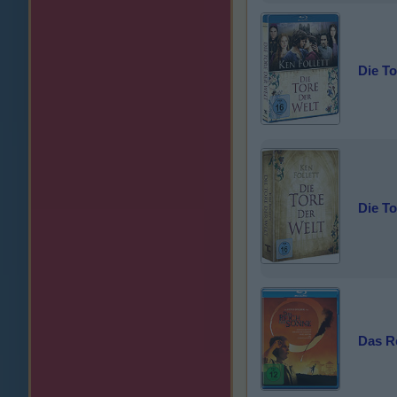
Die To
Die To
Das R