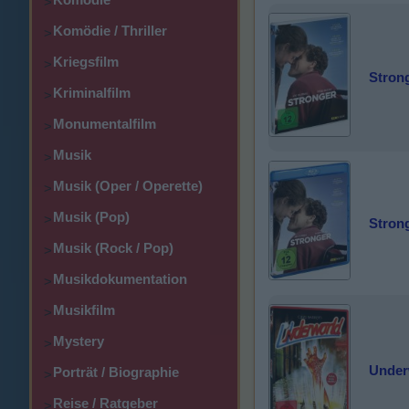
>
Komödie / Thriller
>
Kriegsfilm
>
Stron
Kriminalfilm
>
Monumentalfilm
>
Musik
>
Musik (Oper / Operette)
>
Musik (Pop)
>
Stron
Musik (Rock / Pop)
>
Musikdokumentation
>
Musikfilm
>
Mystery
>
Under
Porträt / Biographie
>
Reise / Ratgeber
>