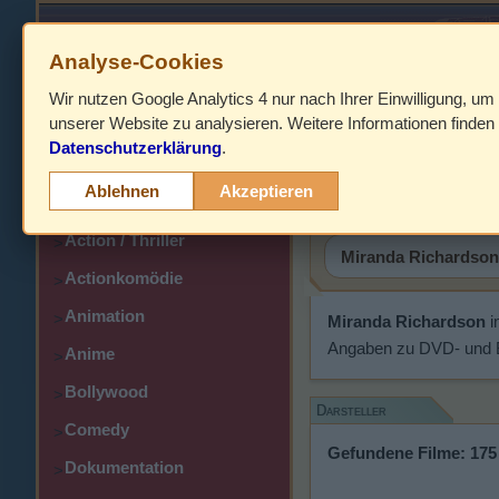
Analyse-Cookies
Wir nutzen Google Analytics 4 nur nach Ihrer Einwilligung, um
HOME
unserer Website zu analysieren. Weitere Informationen finden 
Datenschutzerklärung
.
Abenteuer
Miranda R
>
Ablehnen
Akzeptieren
Action
>
Action / Thriller
>
Actionkomödie
>
Animation
>
Miranda Richardson
i
Angaben zu DVD- und Bl
Anime
>
Bollywood
>
Darsteller
Comedy
>
Gefundene Filme: 175
Dokumentation
>