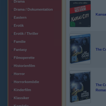
Drama
>
Drama / Dokumentation
>
Kansa
Eastern
>
Erotik
>
Erotik / Thriller
>
Familie
>
The C
Fantasy
>
Filmoperette
>
Historienfilm
>
Horror
>
Horrorkomödie
>
The Cr
Kinderfilm
Remas
>
Klassiker
>
Komödie