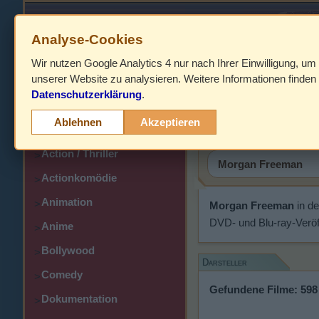
Analyse-Cookies
Wir nutzen Google Analytics 4 nur nach Ihrer Einwilligung, um
HOME
unserer Website zu analysieren. Weitere Informationen finden 
Datenschutzerklärung
.
Abenteuer
Morgan F
>
Ablehnen
Akzeptieren
Action
>
Action / Thriller
>
Actionkomödie
>
Animation
>
Morgan Freeman
in d
DVD- und Blu-ray-Veröf
Anime
>
Bollywood
>
Darsteller
Comedy
>
Gefundene Filme: 598
Dokumentation
>