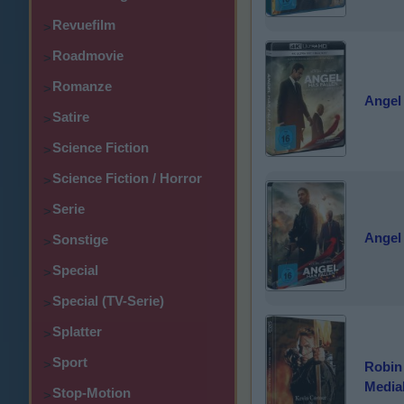
Revuefilm
>
Roadmovie
>
Romanze
>
Angel 
Satire
>
Science Fiction
>
Science Fiction / Horror
>
Serie
>
Angel 
Sonstige
>
Special
>
Special (TV-Serie)
>
Splatter
>
Sport
>
Robin 
Media
Stop-Motion
>