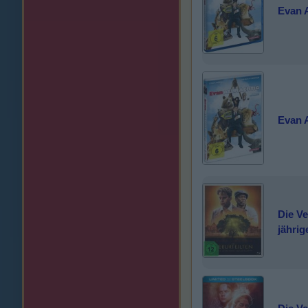
Evan 
Evan A
Die Ve
jähri