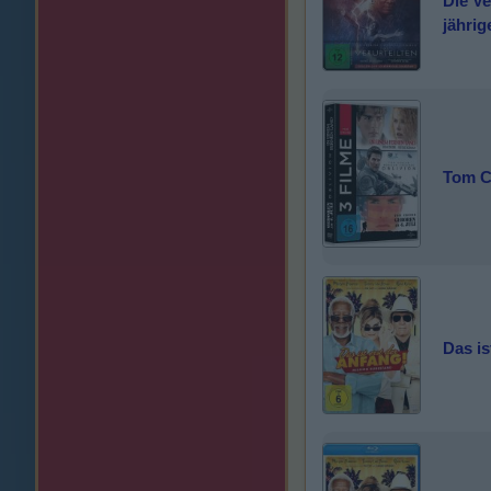
Die Ve
jähri
Tom C
Das is