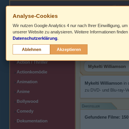
Analyse-Cookies
Wir nutzen Google Analytics 4 nur nach Ihrer Einwilligung, um
HOME
unserer Website zu analysieren. Weitere Informationen finden 
Datenschutzerklärung
.
Abenteuer
Mykelti Wi
>
Ablehnen
Akzeptieren
Action
>
Action / Thriller
>
Actionkomödie
>
Animation
>
Mykelti Williamson
in 
zu DVD- und Blu-ray-Ve
Anime
>
Bollywood
>
Darsteller
Comedy
>
Gefundene Filme: 150
Dokumentation
>