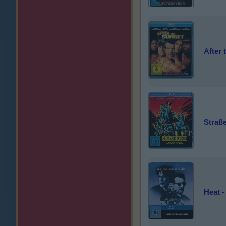
After 
Straß
Heat -