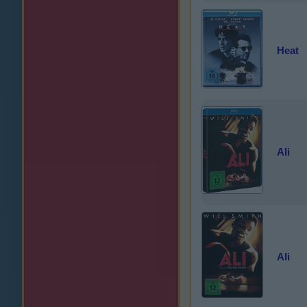
Heat
Ali
Ali