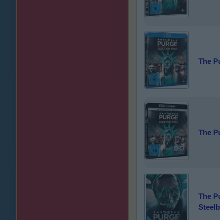
The Pu
The Pu
The Pu
Steel