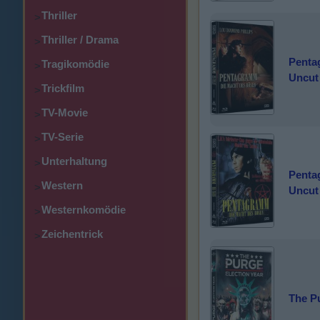
Thriller
>
Thriller / Drama
>
Penta
Tragikomödie
>
Uncut 
Trickfilm
>
TV-Movie
>
TV-Serie
>
Unterhaltung
>
Penta
Western
>
Uncut 
Westernkomödie
>
Zeichentrick
>
The Pu