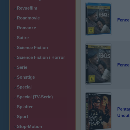
Revuefilm
>
Roadmovie
>
Fence
Romanze
>
Satire
>
Science Fiction
>
Science Fiction / Horror
>
Fence
Serie
>
Sonstige
>
Special
>
Special (TV-Serie)
>
Splatter
>
Penta
Uncut 
Sport
>
Stop-Motion
>