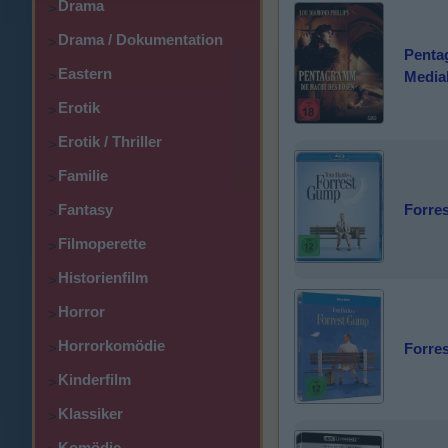
Drama
>
Drama / Dokumentation
>
Penta
Eastern
>
Media
Erotik
>
Erotik / Thriller
>
Familie
>
Forre
Fantasy
>
Filmoperette
>
Historienfilm
>
Horror
>
Horrorkomödie
>
Forre
Kinderfilm
>
Klassiker
>
Komödie