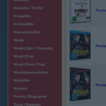
>
Komödie / Thriller
>
Forre
Kriegsfilm
>
Kriminalfilm
>
Monumentalfilm
>
Musik
>
Penta
Musik (Oper / Operette)
>
Musik (Pop)
>
Musik (Rock / Pop)
>
Musikdokumentation
>
Musikfilm
>
Penta
Mystery
>
Porträt / Biographie
>
Reise / Ratgeber
>