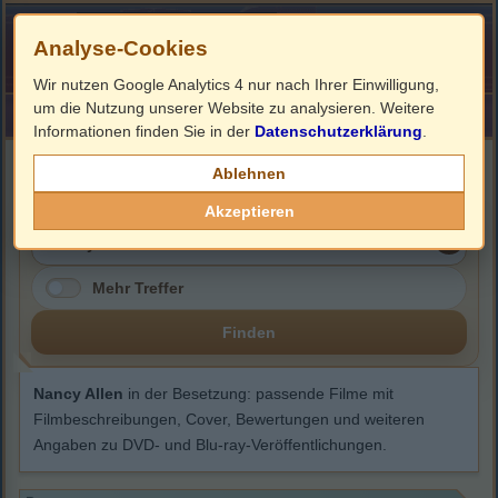
Analyse-Cookies
Wir nutzen Google Analytics 4 nur nach Ihrer Einwilligung,
um die Nutzung unserer Website zu analysieren. Weitere
HOME
Impressum
Links
Informationen finden Sie in der
Datenschutzerklärung
.
Nancy Allen
Ablehnen
Akzeptieren
Mehr Treffer
Finden
Nancy Allen
in der Besetzung: passende Filme mit
Filmbeschreibungen, Cover, Bewertungen und weiteren
Angaben zu DVD- und Blu-ray-Veröffentlichungen.