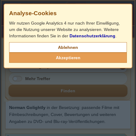
Analyse-Cookies
Wir nutzen Google Analytics 4 nur nach Ihrer Einwilligung,
um die Nutzung unserer Website zu analysieren. Weitere
HOME
Impressum
Links
Informationen finden Sie in der
Datenschutzerklärung
.
Norman Golightly
Ablehnen
Akzeptieren
Mehr Treffer
Finden
Norman Golightly
in der Besetzung: passende Filme mit
Filmbeschreibungen, Cover, Bewertungen und weiteren
Angaben zu DVD- und Blu-ray-Veröffentlichungen.