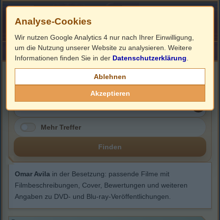
Analyse-Cookies
Wir nutzen Google Analytics 4 nur nach Ihrer Einwilligung,
um die Nutzung unserer Website zu analysieren. Weitere
HOME
Impressum
Links
Informationen finden Sie in der
Datenschutzerklärung
.
Omar Avila
Ablehnen
Akzeptieren
Mehr Treffer
Finden
Omar Avila
in der Besetzung: passende Filme mit
Filmbeschreibungen, Cover, Bewertungen und weiteren
Angaben zu DVD- und Blu-ray-Veröffentlichungen.