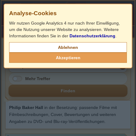
Analyse-Cookies
Wir nutzen Google Analytics 4 nur nach Ihrer Einwilligung,
um die Nutzung unserer Website zu analysieren. Weitere
HOME
Impressum
Links
Informationen finden Sie in der
Datenschutzerklärung
.
Philip Baker Hall
Ablehnen
Akzeptieren
Mehr Treffer
Finden
Philip Baker Hall
in der Besetzung: passende Filme mit
Filmbeschreibungen, Cover, Bewertungen und weiteren
Angaben zu DVD- und Blu-ray-Veröffentlichungen.