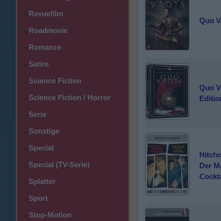
Revuefilm
>
Quo Va
Roadmovie
>
Romanze
>
Satire
>
Science Fiction
>
Quo Va
Science Fiction / Horror
Editio
>
Serie
>
Sonstige
>
Special
>
Hitchc
Special (TV-Serie)
Der Ma
>
Cockta
Splatter
>
Sport
>
Stop-Motion
>