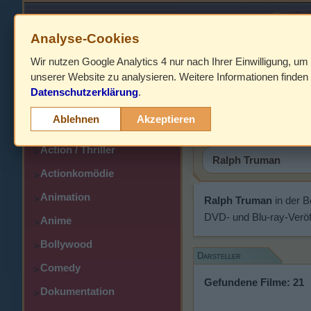
Analyse-Cookies
Wir nutzen Google Analytics 4 nur nach Ihrer Einwilligung, um
HOME
unserer Website zu analysieren. Weitere Informationen finden 
Datenschutzerklärung
.
Abenteuer
Ralph Tr
>
Ablehnen
Akzeptieren
Action
>
Action / Thriller
>
Actionkomödie
>
Animation
>
Ralph Truman
in der 
DVD- und Blu-ray-Veröf
Anime
>
Bollywood
>
Darsteller
Comedy
>
Gefundene Filme: 21
Dokumentation
>