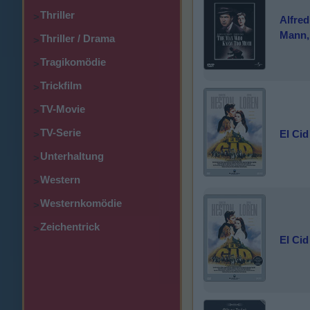
Thriller
>
Alfred
Mann,
Thriller / Drama
>
Tragikomödie
>
Trickfilm
>
TV-Movie
>
TV-Serie
El Cid
>
Unterhaltung
>
Western
>
Westernkomödie
>
Zeichentrick
>
El Cid