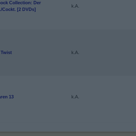
ock Collection: Der
k.A.
./Cockt. [2 DVDs]
 Twist
k.A.
aren 13
k.A.