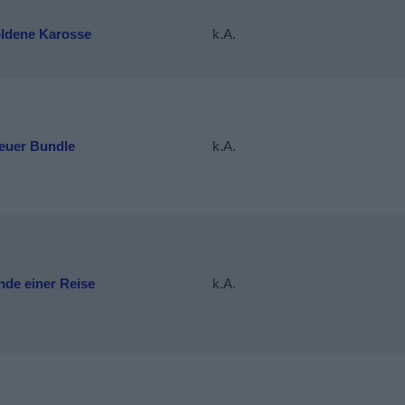
oldene Karosse
k.A.
euer Bundle
k.A.
nde einer Reise
k.A.