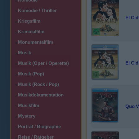
>
Komödie / Thriller
>
El Cid
Kriegsfilm
>
Kriminalfilm
>
Monumentalfilm
>
Musik
>
El Cid
Musik (Oper / Operette)
>
Musik (Pop)
>
Musik (Rock / Pop)
>
Musikdokumentation
>
Musikfilm
Quo V
>
Mystery
>
Porträt / Biographie
>
Reise / Ratgeber
>