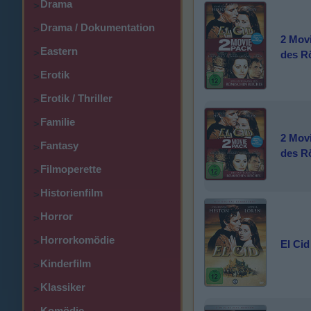
Drama
>
Drama / Dokumentation
>
2 Movi
Eastern
>
des R
Erotik
>
Erotik / Thriller
>
Familie
>
2 Movi
Fantasy
>
des R
Filmoperette
>
Historienfilm
>
Horror
>
Horrorkomödie
>
El Cid
Kinderfilm
>
Klassiker
>
Komödie