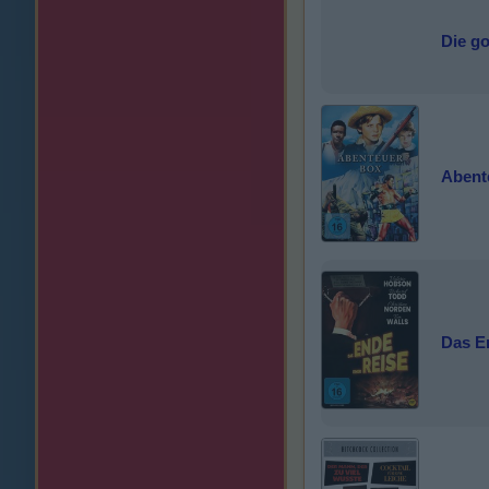
Die g
Abent
Das E