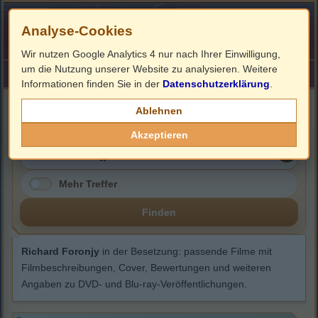
Analyse-Cookies
Wir nutzen Google Analytics 4 nur nach Ihrer Einwilligung,
um die Nutzung unserer Website zu analysieren. Weitere
HOME
Impressum
Links
Informationen finden Sie in der
Datenschutzerklärung
.
Richard Foronjy
Ablehnen
Akzeptieren
Mehr Treffer
Finden
Richard Foronjy
in der Besetzung: passende Filme mit
Filmbeschreibungen, Cover, Bewertungen und weiteren
Angaben zu DVD- und Blu-ray-Veröffentlichungen.