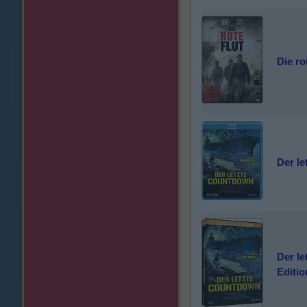
Die ro
Der l
Der le
Editio