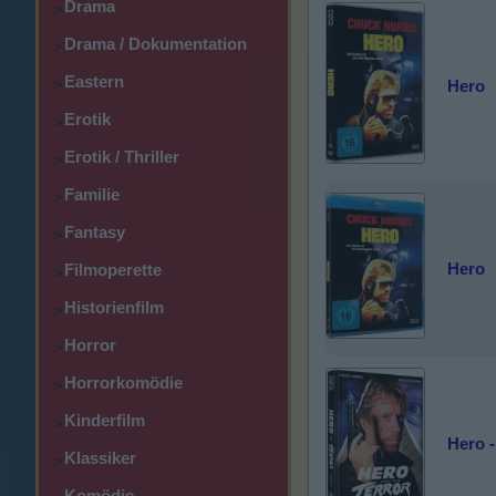
Drama
>
Drama / Dokumentation
>
Eastern
>
Hero
Erotik
>
Erotik / Thriller
>
Familie
>
Fantasy
>
Hero
Filmoperette
>
Historienfilm
>
Horror
>
Horrorkomödie
>
Kinderfilm
>
Hero -
Klassiker
>
Komödie