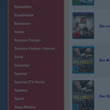
Revuefilm
>
Roadmovie
>
Romanze
>
Die ro
Satire
>
Science Fiction
>
Science Fiction / Horror
>
Serie
>
Der B
Sonstige
>
Special
>
Special (TV-Serie)
>
Splatter
>
Der B
Sport
>
Stop-Motion
>