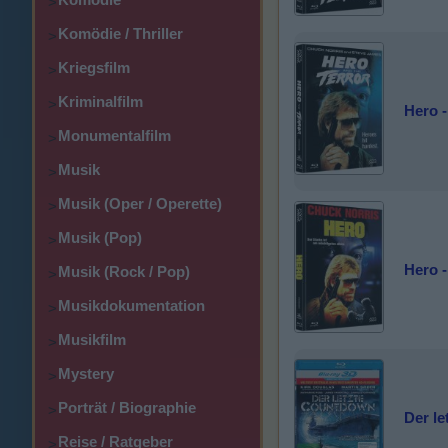
>
Komödie / Thriller
>
Kriegsfilm
>
Kriminalfilm
>
Hero -
Monumentalfilm
>
Musik
>
Musik (Oper / Operette)
>
Musik (Pop)
>
Hero -
Musik (Rock / Pop)
>
Musikdokumentation
>
Musikfilm
>
Mystery
>
Porträt / Biographie
>
Der l
Reise / Ratgeber
>