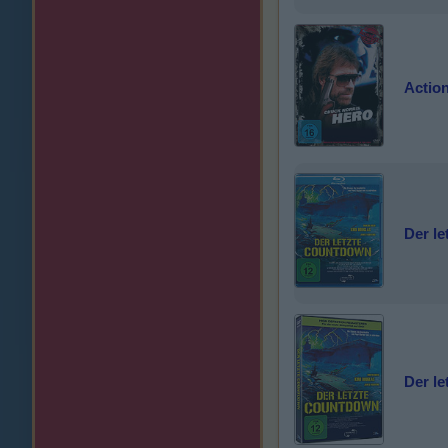
Action
Der l
Der l