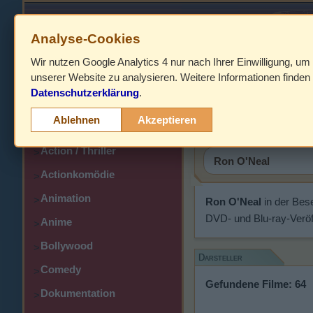
Analyse-Cookies
Wir nutzen Google Analytics 4 nur nach Ihrer Einwilligung, um
HOME
unserer Website zu analysieren. Weitere Informationen finden 
Datenschutzerklärung
.
Abenteuer
Ron O'Nea
>
Ablehnen
Akzeptieren
Action
>
Action / Thriller
>
Actionkomödie
>
Animation
>
Ron O'Neal
in der Bes
DVD- und Blu-ray-Veröf
Anime
>
Bollywood
>
Darsteller
Comedy
>
Gefundene Filme: 64
Dokumentation
>