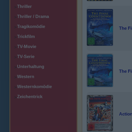
Thriller
>
Thriller / Drama
>
Tragikomödie
>
The F
Trickfilm
>
TV-Movie
>
TV-Serie
>
Unterhaltung
>
The F
Western
>
Westernkomödie
>
Zeichentrick
>
Action