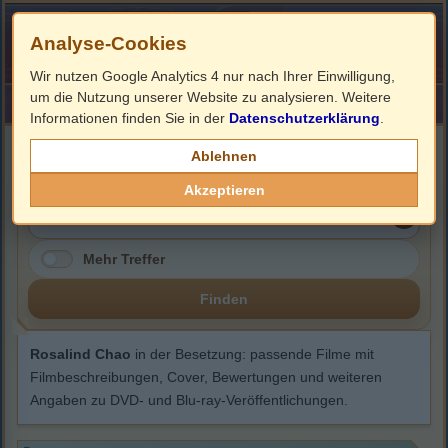
Analyse-Cookies
Wir nutzen Google Analytics 4 nur nach Ihrer Einwilligung,
um die Nutzung unserer Website zu analysieren. Weitere
HOME
Impressum
Links
Informationen finden Sie in der
Datenschutzerklärung
.
Rosalind Chao
Ablehnen
Akzeptieren
Mehr Treffer
Finden
Rosalind Chao
in der Besetzung: passende Filme mit
Filmbeschreibungen, Cover, Bewertungen und weiteren
Angaben zu DVD- und Blu-ray-Veröffentlichungen.