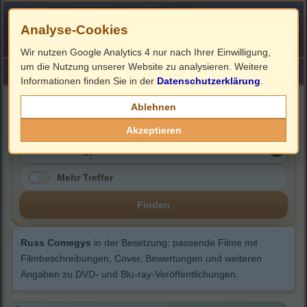
Analyse-Cookies
Wir nutzen Google Analytics 4 nur nach Ihrer Einwilligung,
um die Nutzung unserer Website zu analysieren. Weitere
HOME
Impressum
Links
Informationen finden Sie in der
Datenschutzerklärung
.
Russ Comegys
Ablehnen
Akzeptieren
Mehr Treffer
Finden
Russ Comegys
in der Besetzung: passende Filme mit
Filmbeschreibungen, Cover, Bewertungen und weiteren
Angaben zu DVD- und Blu-ray-Veröffentlichungen.