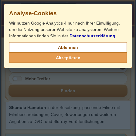
Analyse-Cookies
Wir nutzen Google Analytics 4 nur nach Ihrer Einwilligung,
um die Nutzung unserer Website zu analysieren. Weitere
HOME
Impressum
Links
Informationen finden Sie in der
Datenschutzerklärung
.
Shanola Hampton
Ablehnen
Akzeptieren
Mehr Treffer
Finden
Shanola Hampton
in der Besetzung: passende Filme mit
Filmbeschreibungen, Cover, Bewertungen und weiteren
Angaben zu DVD- und Blu-ray-Veröffentlichungen.