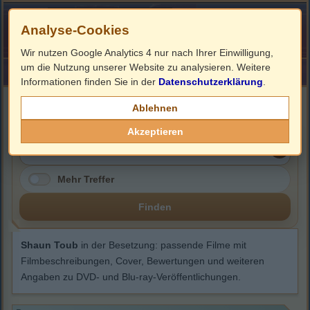
Analyse-Cookies
Wir nutzen Google Analytics 4 nur nach Ihrer Einwilligung,
um die Nutzung unserer Website zu analysieren. Weitere
HOME
Impressum
Links
Informationen finden Sie in der
Datenschutzerklärung
.
Shaun Toub
Ablehnen
Akzeptieren
Mehr Treffer
Finden
Shaun Toub
in der Besetzung: passende Filme mit
Filmbeschreibungen, Cover, Bewertungen und weiteren
Angaben zu DVD- und Blu-ray-Veröffentlichungen.