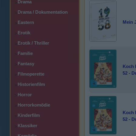
Drama
>
Drama / Dokumentation
>
Mein 
Eastern
>
Erotik
>
Erotik / Thriller
>
Familie
>
Fantasy
>
Koch 
52 - D
Filmoperette
>
Historienfilm
>
Horror
>
Horrorkomödie
>
Koch 
Kinderfilm
>
52 - D
Klassiker
>
Komödie