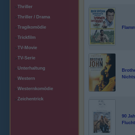
Thriller
>
Thriller / Drama
>
Tragikomödie
Flamm
>
Trickfilm
>
TV-Movie
>
TV-Serie
>
Unterhaltung
>
Broth
Nicht
Western
>
Westernkomödie
>
Zeichentrick
>
90 Jah
Flucht