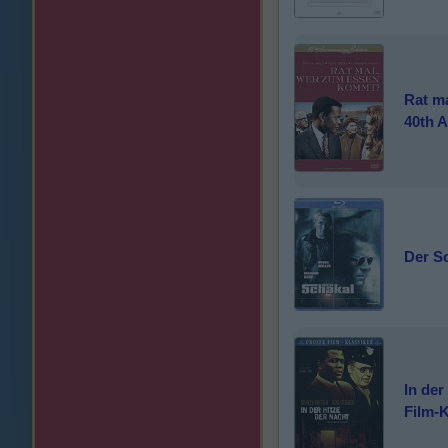
Rat m
40th A
Der Sc
In der
Film-K