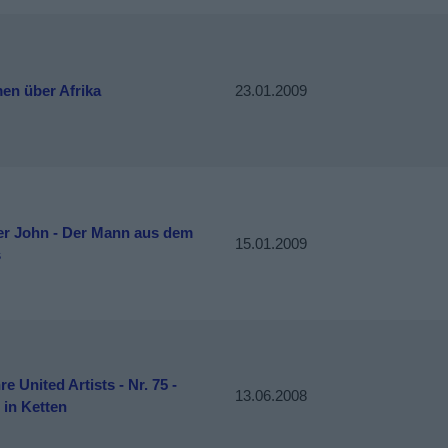
en über Afrika
23.01.2009
er John - Der Mann aus dem
15.01.2009
s
re United Artists - Nr. 75 -
13.06.2008
 in Ketten