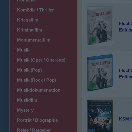
>
Komödie / Thriller
>
Kriegsfilm
>
Flucht
Kriminalfilm
Editio
>
Monumentalfilm
>
Musik
>
Musik (Oper / Operette)
>
Musik (Pop)
Flucht
>
Editio
Musik (Rock / Pop)
>
Musikdokumentation
>
Musikfilm
>
Mystery
>
KSM Kl
Porträt / Biographie
>
Reise / Ratgeber
>