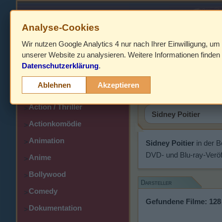
Analyse-Cookies
Wir nutzen Google Analytics 4 nur nach Ihrer Einwilligung, um
HOME
unserer Website zu analysieren. Weitere Informationen finden 
Datenschutzerklärung
.
Abenteuer
Sidney Poi
>
Ablehnen
Akzeptieren
Action
>
Action / Thriller
>
Actionkomödie
>
Animation
>
Sidney Poitier
in der 
DVD- und Blu-ray-Veröf
Anime
>
Bollywood
>
Darsteller
Comedy
>
Gefundene Filme: 128
Dokumentation
>