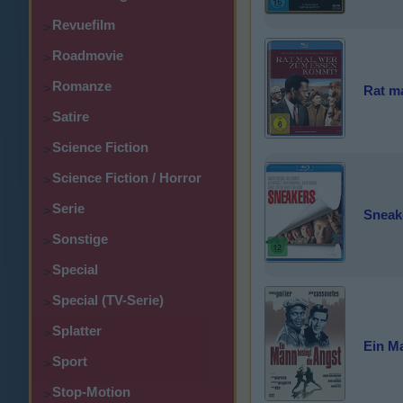
Revuefilm
>
Roadmovie
>
Romanze
>
Rat m
Satire
>
Science Fiction
>
Science Fiction / Horror
>
Serie
>
Sneake
Sonstige
>
Special
>
Special (TV-Serie)
>
Splatter
>
Ein M
Sport
>
Stop-Motion
>