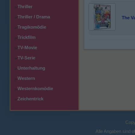
Thriller
>
Thriller / Drama
>
The Va
Tragikomödie
>
Trickfilm
>
TV-Movie
>
TV-Serie
>
Unterhaltung
>
Western
>
Westernkomödie
>
Zeichentrick
>
Copy
Alle Angaben sind 