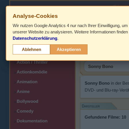
Analyse-Cookies
Wir nutzen Google Analytics 4 nur nach Ihrer Einwilligung, um
HOME
unserer Website zu analysieren. Weitere Informationen finden 
Datenschutzerklärung
.
Abenteuer
Sonny Bo
>
Ablehnen
Akzeptieren
Action
>
Action / Thriller
>
Actionkomödie
>
Animation
>
Sonny Bono
in der Be
DVD- und Blu-ray-Veröf
Anime
>
Bollywood
>
Darsteller
Comedy
>
Gefundene Filme: 10
Dokumentation
>