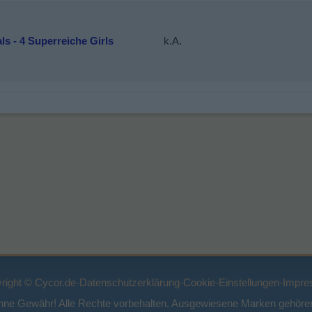
ls - 4 Superreiche Girls
k.A.
right © Cycor.de
-
Datenschutzerklärung
-
Cookie-Einstellungen
-
Impre
ohne Gewähr! Alle Rechte vorbehalten. Ausgewiesene Marken gehören