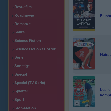
Revuefilm
>
Roadmovie
Fluch
>
Romanze
>
Satire
>
Science Fiction
>
Science Fiction / Horror
>
Hairs
Serie
>
Sonstige
>
Special
>
Special (TV-Serie)
>
Leslie
Splatter
>
kompl
Sport
>
Stop-Motion
>