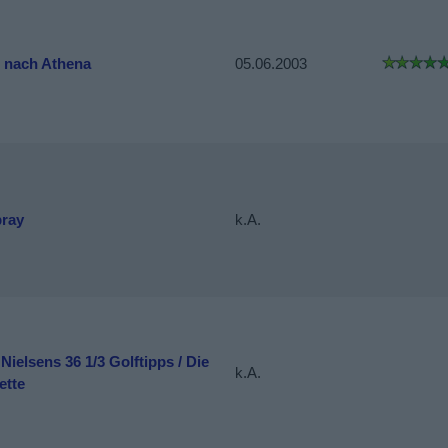
t nach Athena
05.06.2003
pray
k.A.
 Nielsens 36 1/3 Golftipps / Die
k.A.
ette