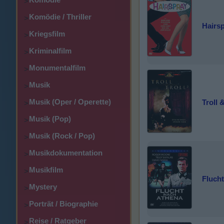
>
Komödie / Thriller
>
Hairs
Kriegsfilm
>
Kriminalfilm
>
Monumentalfilm
>
Musik
>
Musik (Oper / Operette)
Troll &
>
Musik (Pop)
>
Musik (Rock / Pop)
>
Musikdokumentation
>
Musikfilm
>
Flucht
Mystery
>
Porträt / Biographie
>
Reise / Ratgeber
>