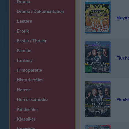
Drama
>
Drama / Dokumentation
>
Mayor 
Eastern
>
Erotik
>
Erotik / Thriller
>
Familie
>
Fluch
Fantasy
>
Filmoperette
>
Historienfilm
>
Horror
>
Horrorkomödie
Fluch
>
Kinderfilm
>
Klassiker
>
Komödie