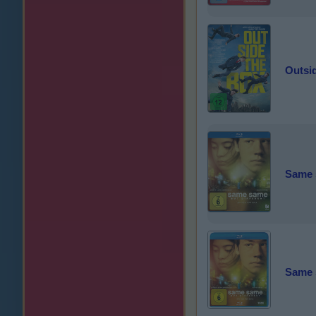
Outsi
Same 
Same 