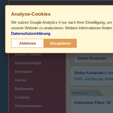
Analyse-Cookies
Wir nutzen Google Analytics 4 nur nach Ihrer Einwilligung, um
HOME
unserer Website zu analysieren. Weitere Informationen finden 
Datenschutzerklärung
.
Abenteuer
Stefan Ko
>
Ablehnen
Akzeptieren
Action
>
Action / Thriller
>
Actionkomödie
>
Animation
>
Stefan Konarske
in de
DVD- und Blu-ray-Veröf
Anime
>
Bollywood
>
Darsteller
Comedy
>
Gefundene Filme: 18
Dokumentation
>