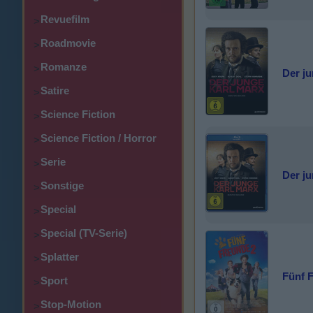
Revuefilm
>
Roadmovie
>
Romanze
>
Der j
Satire
>
Science Fiction
>
Science Fiction / Horror
>
Serie
>
Der j
Sonstige
>
Special
>
Special (TV-Serie)
>
Splatter
>
Fünf 
Sport
>
Stop-Motion
>