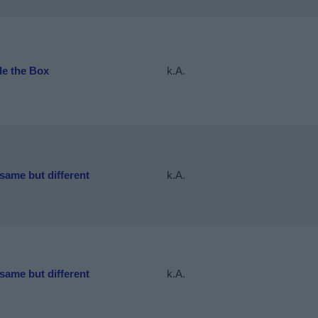
de the Box
k.A.
same but different
k.A.
same but different
k.A.