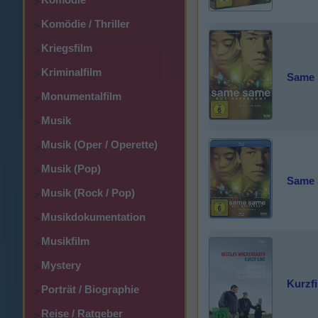
>
Komödie / Thriller
>
Kriegsfilm
>
Kriminalfilm
>
Same 
Monumentalfilm
>
Musik
>
Musik (Oper / Operette)
>
Musik (Pop)
>
Same 
Musik (Rock / Pop)
>
Musikdokumentation
>
Musikfilm
>
Mystery
>
Kurzf
Porträt / Biographie
>
Reise / Ratgeber
>