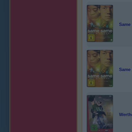
Same 
Same 
Werth