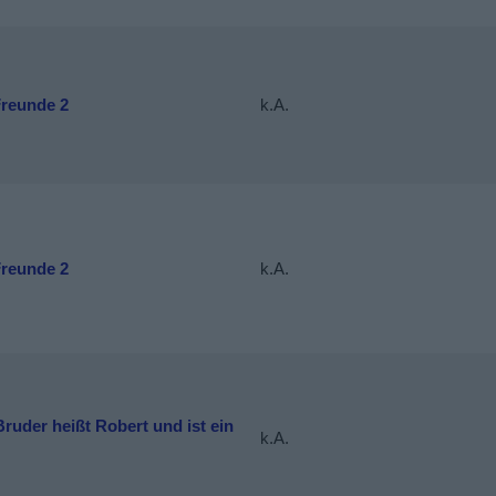
Freunde 2
k.A.
Freunde 2
k.A.
ruder heißt Robert und ist ein
k.A.