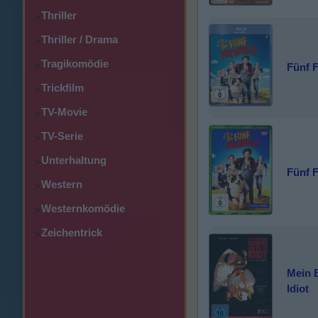
Thriller
>
Thriller / Drama
>
Tragikomödie
>
Fünf 
Trickfilm
>
TV-Movie
>
TV-Serie
>
Unterhaltung
>
Fünf 
Western
>
Westernkomödie
>
Zeichentrick
>
Mein B
Idiot