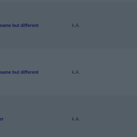
same but different
k.A.
same but different
k.A.
er
k.A.