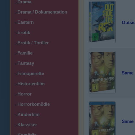
Drama
>
Drama / Dokumentation
>
Eastern
Outsi
>
Erotik
>
Erotik / Thriller
>
Familie
>
Fantasy
>
Same 
Filmoperette
>
Historienfilm
>
Horror
>
Horrorkomödie
>
Kinderfilm
>
Same 
Klassiker
>
Komödie