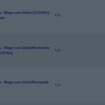
a - Wege zum Glück [13 DVDs] -
k.A.
ett
a - Wege zum Glück/Hochzeits-
k.A.
2 DVDs]
a - Wege zum Glück/Romantik-
k.A.