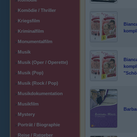
>
Komödie / Thriller
>
Kriegsfilm
>
Bianc
kompl
Kriminalfilm
>
Monumentalfilm
>
Musik
>
Bianc
Musik (Oper / Operette)
>
komple
Musik (Pop)
"Schö
>
Musik (Rock / Pop)
>
Musikdokumentation
>
Musikfilm
>
Barba
Mystery
>
Porträt / Biographie
>
Reise / Ratgeber
>