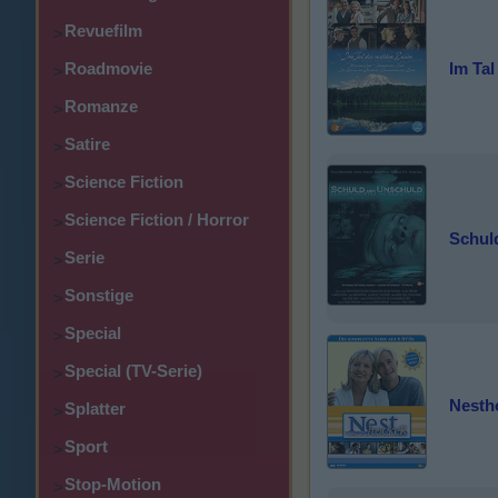
Revuefilm
>
Im Tal
Roadmovie
>
Romanze
>
Satire
>
Science Fiction
>
Science Fiction / Horror
>
Schul
Serie
>
Sonstige
>
Special
>
Special (TV-Serie)
>
Nesth
Splatter
>
Sport
>
Stop-Motion
>