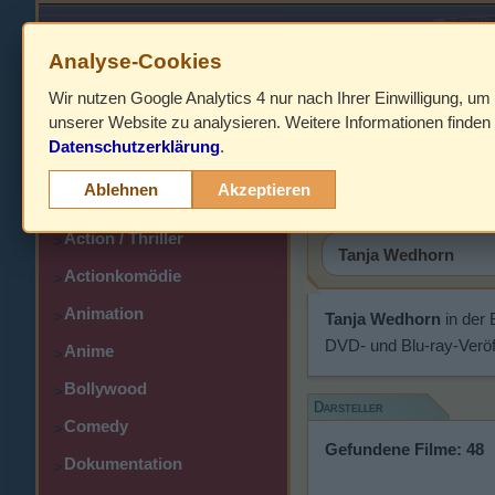
Analyse-Cookies
Wir nutzen Google Analytics 4 nur nach Ihrer Einwilligung, um
HOME
unserer Website zu analysieren. Weitere Informationen finden 
Datenschutzerklärung
.
Abenteuer
Tanja Wed
>
Ablehnen
Akzeptieren
Action
>
Action / Thriller
>
Actionkomödie
>
Animation
>
Tanja Wedhorn
in der
DVD- und Blu-ray-Veröf
Anime
>
Bollywood
>
Darsteller
Comedy
>
Gefundene Filme: 48
Dokumentation
>