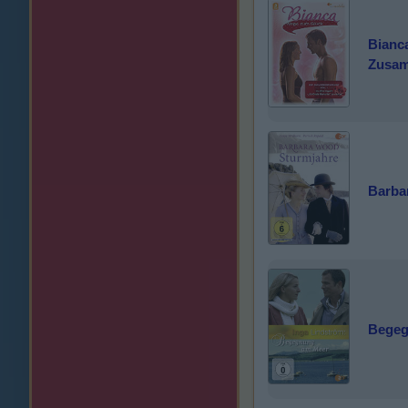
Bianc
Zusam
Barba
Begeg