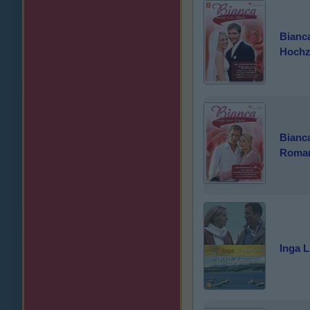
Bianc
Hochz
Bianc
Roman
Inga 