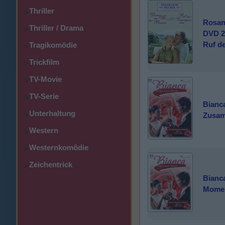
Thriller
>
Rosamu
Thriller / Drama
>
DVD 2 
Ruf d
Tragikomödie
>
Trickfilm
>
TV-Movie
>
TV-Serie
>
Bianc
Unterhaltung
>
Zusam
Western
>
Westernkomödie
>
Zeichentrick
>
Bianc
Momen