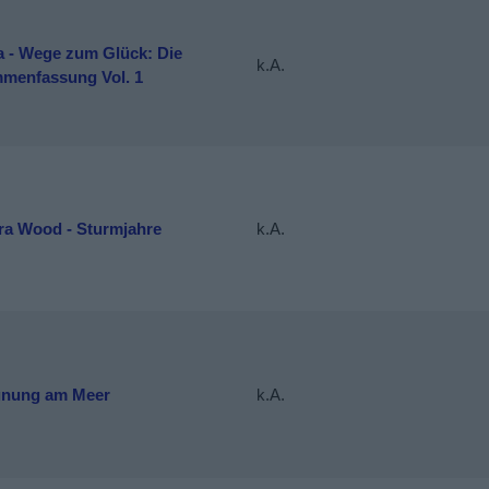
a - Wege zum Glück: Die
k.A.
menfassung Vol. 1
ra Wood - Sturmjahre
k.A.
nung am Meer
k.A.