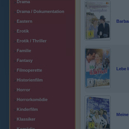
Drama
>
Drama / Dokumentation
>
Eastern
Barba
>
Erotik
>
Erotik / Thriller
>
Familie
>
Fantasy
>
Lebe l
Filmoperette
>
Historienfilm
>
Horror
>
Horrorkomödie
>
Kinderfilm
>
Meine
Klassiker
>
Komödie