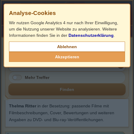
Analyse-Cookies
Wir nutzen Google Analytics 4 nur nach Ihrer Einwilligung,
um die Nutzung unserer Website zu analysieren. Weitere
HOME
Impressum
Links
Informationen finden Sie in der
Datenschutzerklärung
.
Thelma Ritter
Ablehnen
Akzeptieren
Mehr Treffer
Finden
Thelma Ritter
in der Besetzung: passende Filme mit
Filmbeschreibungen, Cover, Bewertungen und weiteren
Angaben zu DVD- und Blu-ray-Veröffentlichungen.