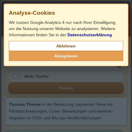
Analyse-Cookies
Wir nutzen Google Analytics 4 nur nach Ihrer Einwilligung,
um die Nutzung unserer Website zu analysieren. Weitere
HOME
Impressum
Links
Informationen finden Sie in der
Datenschutzerklärung
.
Thomas Thieme
Ablehnen
Akzeptieren
Mehr Treffer
Finden
Thomas Thieme
in der Besetzung: passende Filme mit
Filmbeschreibungen, Cover, Bewertungen und weiteren
Angaben zu DVD- und Blu-ray-Veröffentlichungen.