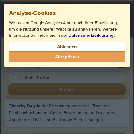
Analyse-Cookies
Wir nutzen Google Analytics 4 nur nach Ihrer Einwilligung,
um die Nutzung unserer Website zu analysieren. Weitere
HOME
Impressum
Links
Informationen finden Sie in der
Datenschutzerklärung
.
Timothy Daly
Ablehnen
Akzeptieren
Mehr Treffer
Finden
Timothy Daly
in der Besetzung: passende Filme mit
Filmbeschreibungen, Cover, Bewertungen und weiteren
Angaben zu DVD- und Blu-ray-Veröffentlichungen.