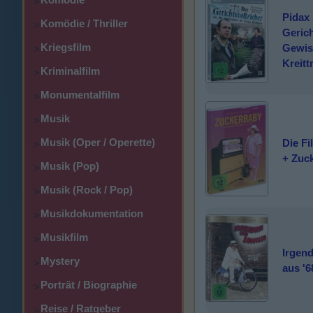
>
Pidax 
Komödie / Thriller
>
Gerich
Kriegsfilm
Gewis
>
Kreit
Kriminalfilm
>
Monumentalfilm
>
Musik
>
Musik (Oper / Operette)
Die Fi
>
+ Zuc
Musik (Pop)
>
Musik (Rock / Pop)
>
Musikdokumentation
>
Musikfilm
>
Irgen
Mystery
>
aus '6
Porträt / Biographie
>
Reise / Ratgeber
>