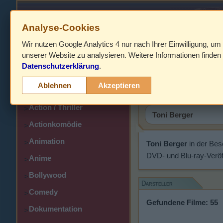
Analyse-Cookies
Wir nutzen Google Analytics 4 nur nach Ihrer Einwilligung, um
HOME
unserer Website zu analysieren. Weitere Informationen finden 
Datenschutzerklärung
.
Abenteuer
Toni Berg
>
Ablehnen
Akzeptieren
Action
>
Action / Thriller
>
Actionkomödie
>
Animation
>
Toni Berger
in der Bes
DVD- und Blu-ray-Veröf
Anime
>
Bollywood
>
Darsteller
Comedy
>
Gefundene Filme: 55
Dokumentation
>