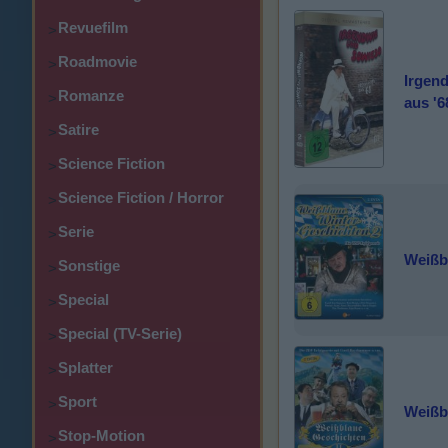
Revuefilm
>
Roadmovie
>
Irgen
Romanze
>
aus '6
Satire
>
Science Fiction
>
Science Fiction / Horror
>
Serie
>
Weißb
Sonstige
>
Special
>
Special (TV-Serie)
>
Splatter
>
Sport
>
Weißb
Stop-Motion
>