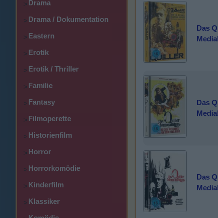
Drama
>
Drama / Dokumentation
>
Das Q
Eastern
>
Media
Erotik
>
Erotik / Thriller
>
Familie
>
Fantasy
Das Q
>
Media
Filmoperette
>
Historienfilm
>
Horror
>
Horrorkomödie
>
Das Q
Kinderfilm
>
Media
Klassiker
>
Komödie