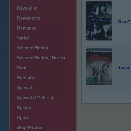
Revuefilm
>
Roadmovie
>
Das Q
Romanze
>
Satire
>
Science Fiction
>
Science Fiction / Horror
>
Tod a
Serie
>
Sonstige
>
Special
>
Special (TV-Serie)
>
Splatter
>
Sport
>
Stop-Motion
>