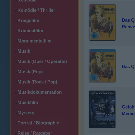
>
Komödie / Thriller
>
Das Q
Kriegsfilm
>
Remas
Kriminalfilm
>
Monumentalfilm
>
Musik
>
Musik (Oper / Operette)
>
Das Q
Musik (Pop)
>
Musik (Rock / Pop)
>
Musikdokumentation
>
Musikfilm
>
Gefahr
Mystery
>
Memo
Porträt / Biographie
>
Reise / Ratgeber
>