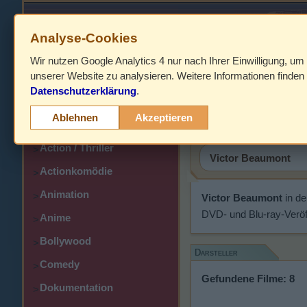
Analyse-Cookies
Wir nutzen Google Analytics 4 nur nach Ihrer Einwilligung, um
HOME
unserer Website zu analysieren. Weitere Informationen finden 
Datenschutzerklärung
.
Abenteuer
Victor Be
>
Ablehnen
Akzeptieren
Action
>
Action / Thriller
>
Actionkomödie
>
Animation
>
Victor Beaumont
in de
DVD- und Blu-ray-Veröf
Anime
>
Bollywood
>
Darsteller
Comedy
>
Gefundene Filme: 8
Dokumentation
>