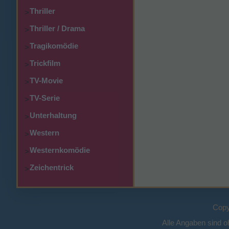
Thriller
>
Thriller / Drama
>
Tragikomödie
>
Trickfilm
>
TV-Movie
>
TV-Serie
>
Unterhaltung
>
Western
>
Westernkomödie
>
Zeichentrick
>
Copy
Alle Angaben sind 