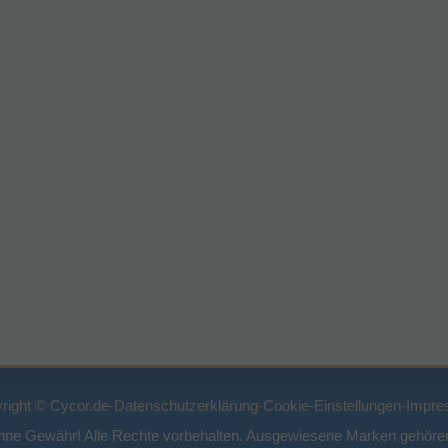
right © Cycor.de
-
Datenschutzerklärung
-
Cookie-Einstellungen
-
Impre
ohne Gewähr! Alle Rechte vorbehalten. Ausgewiesene Marken gehören