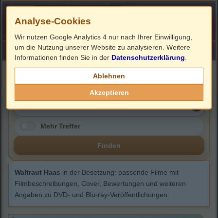
Analyse-Cookies
Wir nutzen Google Analytics 4 nur nach Ihrer Einwilligung,
um die Nutzung unserer Website zu analysieren. Weitere
HOME
Impressum
Links
Informationen finden Sie in der
Datenschutzerklärung
.
Waltraut Haas
Ablehnen
Akzeptieren
Mehr Treffer
Finden
Waltraut Haas
in der Besetzung: passende Filme mit
Filmbeschreibungen, Cover, Bewertungen und weiteren
Angaben zu DVD- und Blu-ray-Veröffentlichungen.