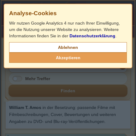
Analyse-Cookies
Wir nutzen Google Analytics 4 nur nach Ihrer Einwilligung,
um die Nutzung unserer Website zu analysieren. Weitere
HOME
Impressum
Links
Informationen finden Sie in der
Datenschutzerklärung
.
William T. Amos
Ablehnen
Akzeptieren
Mehr Treffer
Finden
William T. Amos
in der Besetzung: passende Filme mit
Filmbeschreibungen, Cover, Bewertungen und weiteren
Angaben zu DVD- und Blu-ray-Veröffentlichungen.