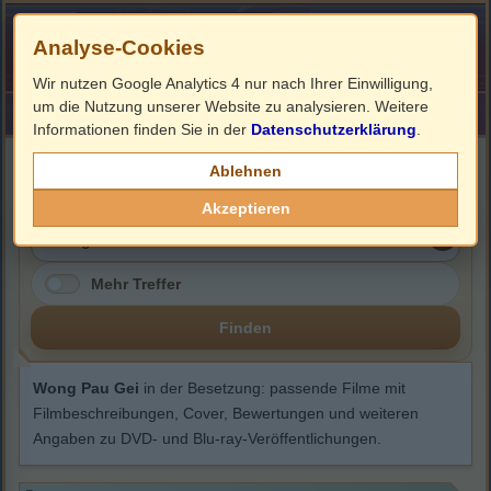
Analyse-Cookies
Wir nutzen Google Analytics 4 nur nach Ihrer Einwilligung,
um die Nutzung unserer Website zu analysieren. Weitere
HOME
Impressum
Links
Informationen finden Sie in der
Datenschutzerklärung
.
Wong Pau Gei
Ablehnen
Akzeptieren
Mehr Treffer
Finden
Wong Pau Gei
in der Besetzung: passende Filme mit
Filmbeschreibungen, Cover, Bewertungen und weiteren
Angaben zu DVD- und Blu-ray-Veröffentlichungen.