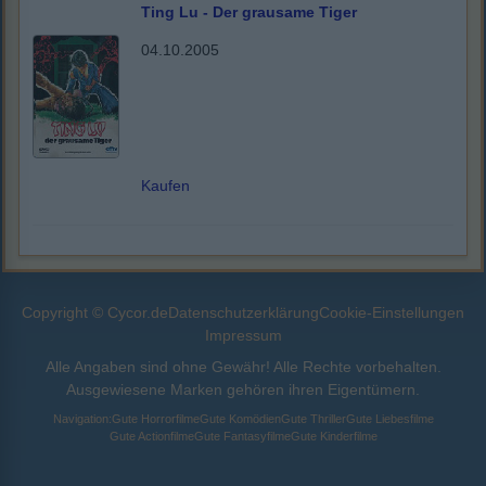
Ting Lu - Der grausame Tiger
04.10.2005
Kaufen
Copyright © Cycor.de
Datenschutzerklärung
Cookie-Einstellungen
Impressum
Alle Angaben sind ohne Gewähr! Alle Rechte vorbehalten.
Ausgewiesene Marken gehören ihren Eigentümern.
Navigation:
Gute Horrorfilme
Gute Komödien
Gute Thriller
Gute Liebesfilme
Gute Actionfilme
Gute Fantasyfilme
Gute Kinderfilme