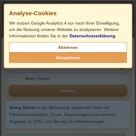
Analyse-Cookies
Wir nutzen Google Analytics 4 nur nach Ihrer Einwilligung,
um die Nutzung unserer Website zu analysieren. Weitere
HOME
Impressum
Links
Informationen finden Sie in der
Datenschutzerklärung
.
Xiong Xinxin
Ablehnen
Akzeptieren
Mehr Treffer
Finden
Xiong Xinxin
in der Besetzung: passende Filme mit
Filmbeschreibungen, Cover, Bewertungen und weiteren
Angaben zu DVD- und Blu-ray-Veröffentlichungen.