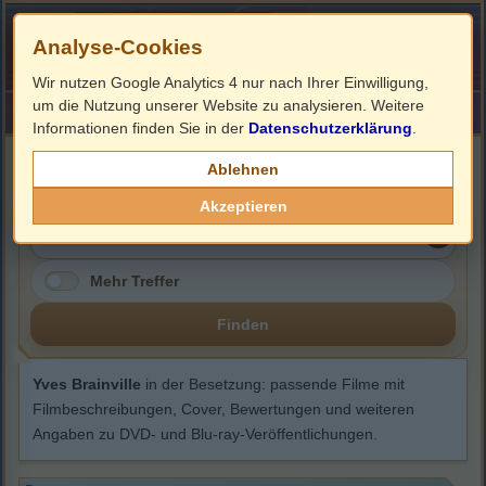
Analyse-Cookies
Wir nutzen Google Analytics 4 nur nach Ihrer Einwilligung,
um die Nutzung unserer Website zu analysieren. Weitere
HOME
Impressum
Links
Informationen finden Sie in der
Datenschutzerklärung
.
Yves Brainville
Ablehnen
Akzeptieren
Mehr Treffer
Finden
Yves Brainville
in der Besetzung: passende Filme mit
Filmbeschreibungen, Cover, Bewertungen und weiteren
Angaben zu DVD- und Blu-ray-Veröffentlichungen.