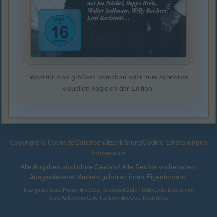
Ideal für eine größere Vorschau oder zum schnellen
visuellen Abgleich der Edition.
Copyright © Cycor.de
Datenschutzerklärung
Cookie-Einstellungen
Impressum
Alle Angaben sind ohne Gewähr! Alle Rechte vorbehalten.
Ausgewiesene Marken gehören ihren Eigentümern.
Navigation:
Gute Horrorfilme
Gute Komödien
Gute Thriller
Gute Liebesfilme
Gute Actionfilme
Gute Fantasyfilme
Gute Kinderfilme