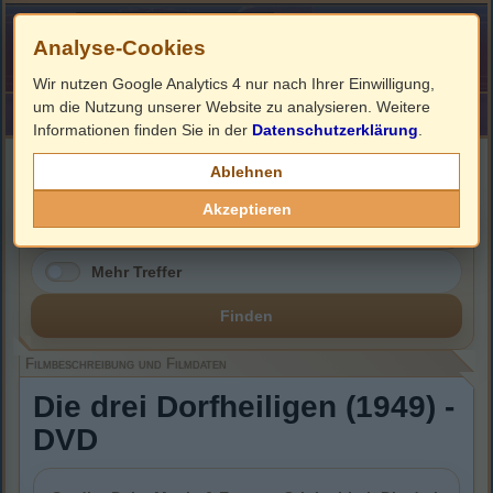
Analyse-Cookies
Wir nutzen Google Analytics 4 nur nach Ihrer Einwilligung,
um die Nutzung unserer Website zu analysieren. Weitere
HOME
Impressum
Links
Informationen finden Sie in der
Datenschutzerklärung
.
Filmbeschreibung, Cover & DVD Infos
Ablehnen
Akzeptieren
Mehr Treffer
Finden
Filmbeschreibung und Filmdaten
Die drei Dorfheiligen (1949) -
DVD