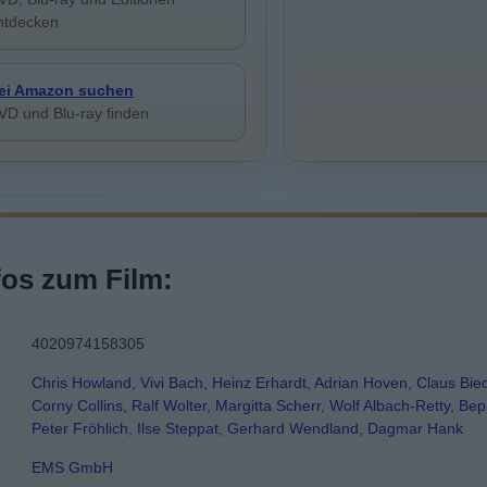
ntdecken
ei Amazon suchen
VD und Blu-ray finden
fos zum Film:
4020974158305
Chris Howland
,
Vivi Bach
,
Heinz Erhardt
,
Adrian Hoven
,
Claus Bie
Corny Collins
,
Ralf Wolter
,
Margitta Scherr
,
Wolf Albach-Retty
,
Bep
Peter Fröhlich
,
Ilse Steppat
,
Gerhard Wendland
,
Dagmar Hank
EMS GmbH