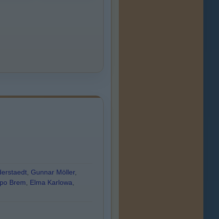
derstaedt
,
Gunnar Möller
,
po Brem
,
Elma Karlowa
,