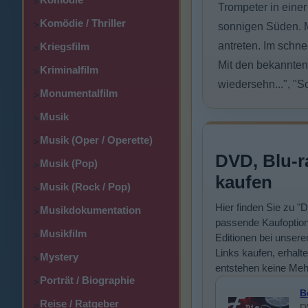
>
Trompeter in eine
Komödie / Thriller
>
sonnigen Süden. M
antreten. Im schn
Kriegsfilm
>
Mit den bekannten 
Kriminalfilm
>
wiedersehn...", "Sc
Monumentalfilm
>
Musik
>
Musik (Oper / Operette)
>
DVD, Blu-r
Musik (Pop)
>
kaufen
Musik (Rock / Pop)
>
Hier finden Sie zu "D
Musikdokumentation
>
passende Kaufoption
Musikfilm
>
Editionen bei unsere
Links kaufen, erhalte
Mystery
>
entstehen keine Meh
Porträt / Biographie
>
B
Reise / Ratgeber
>
D