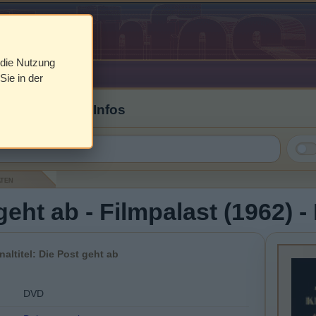
 die Nutzung
Sie in der
 Cover & DVD Infos
aten
geht ab - Filmpalast (1962) 
naltitel: Die Post geht ab
DVD