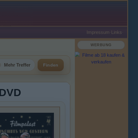
Impressum
·
Links
·
WERBUNG
Mehr Treffer
Finden
- DVD