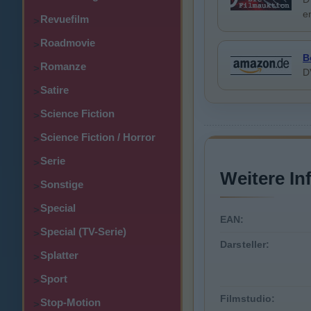
e
Revuefilm
>
Roadmovie
>
B
Romanze
>
D
Satire
>
Science Fiction
>
Science Fiction / Horror
>
Serie
>
Weitere In
Sonstige
>
Special
>
EAN:
Special (TV-Serie)
>
Darsteller:
Splatter
>
Sport
>
Filmstudio:
Stop-Motion
>