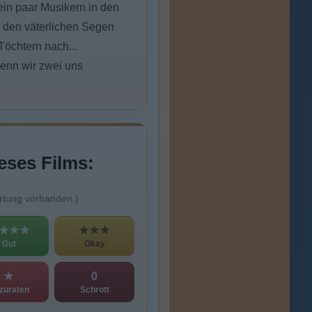
ein paar Musikern in den
e den väterlichen Segen
Töchtern nach...
"Wenn wir zwei uns
eses Films:
rtung vorhanden.)
★★★
★★★
Gut
Okay
★
0
zuraten
Schrott