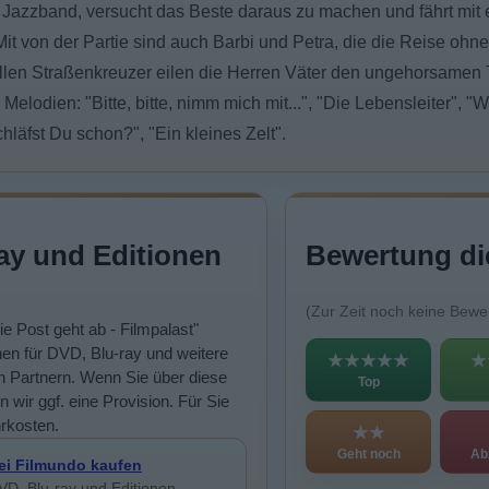
r Jazzband, versucht das Beste daraus zu machen und fährt mit 
it von der Partie sind auch Barbi und Petra, die die Reise ohn
ellen Straßenkreuzer eilen die Herren Väter den ungehorsamen 
Melodien: "Bitte, bitte, nimm mich mit...", "Die Lebensleiter", 
hläfst Du schon?", "Ein kleines Zelt".
ay und Editionen
Bewertung di
(Zur Zeit noch keine Bewe
ie Post geht ab - Filmpalast"
en für DVD, Blu-ray und weitere
★★★★★
★
n Partnern. Wenn Sie über diese
Top
n wir ggf. eine Provision. Für Sie
rkosten.
★★
Geht noch
Ab
ei Filmundo kaufen
VD, Blu-ray und Editionen