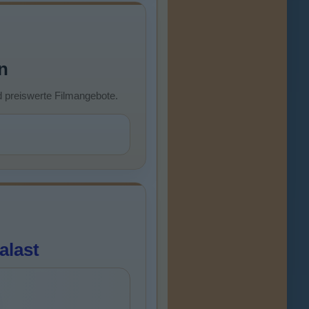
n
d preiswerte Filmangebote.
alast