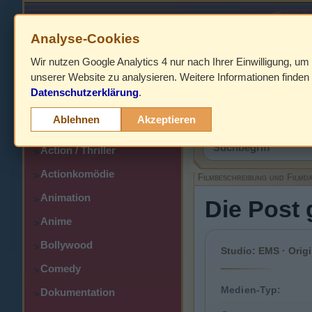
Analyse-Cookies
Wir nutzen Google Analytics 4 nur nach Ihrer Einwilligung, um
HOME
unserer Website zu analysieren. Weitere Informationen finden 
Datenschutzerklärung
.
Abenteuer
>
Filmbeschreibung,
Ablehnen
Akzeptieren
Action
>
Action / Thriller
>
Actionkomödie
>
Filmbeschreibung und Filmd
Animation
>
Die Post 
Anime
>
Bollywood
>
Studio: EMS · Origi
Comedy
>
Medien-Typ:
Dokumentation
>