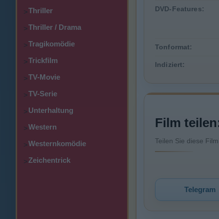
DVD-Features:
Thriller
>
Thriller / Drama
>
Tragikomödie
>
Tonformat:
Trickfilm
>
Indiziert:
TV-Movie
>
TV-Serie
>
Unterhaltung
>
Film teilen
Western
>
Teilen Sie diese Fil
Westernkomödie
>
Zeichentrick
>
Telegram