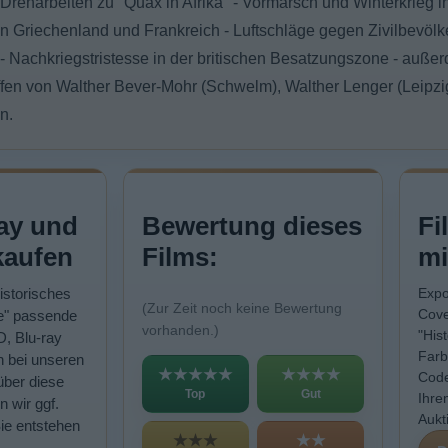
reharbeiten zu "Quax in Afrika" - Vormarsch und Winterkrieg i
in Griechenland und Frankreich - Luftschläge gegen Zivilbevöl
e - Nachkriegstristesse in der britischen Besatzungszone - au
fen von Walther Bever-Mohr (Schwelm), Walther Lenger (Leipzig
n.
ay und
Bewertung dieses
Fi
kaufen
Films:
mi
Historisches
Expo
(Zur Zeit noch keine Bewertung
Cove
e" passende
vorhanden.)
"His
D, Blu-ray
Farb
n bei unseren
★★★★★
★★★★
Code
über diese
Top
Gut
Ihre
n wir ggf.
Aukt
Sie entstehen
★★★
★★