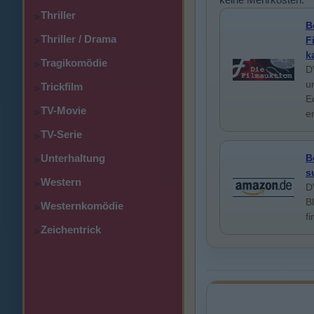
Thriller
>
B
Thriller / Drama
F
>
k
Tragikomödie
>
D
u
Trickfilm
>
E
TV-Movie
>
e
TV-Serie
>
B
Unterhaltung
>
s
Western
>
D
B
Westernkomödie
>
f
Zeichentrick
>