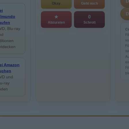
Okay
Geht noch
ei
ilmundo
★
0
aufen
Abzuraten
Schrott
VD, Blu-ray
Co
nd
Fi
ditionen
vo
Fi
ntdecken
We
Au
ei
ei Amazon
Fi
uchen
bl
VD und
lu-ray
inden