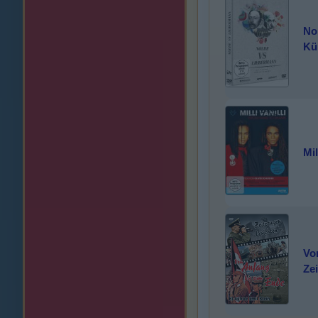
No
Kü
Mil
Vo
Ze