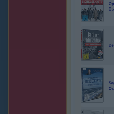
Ope
Übe
Be
Sa
Os