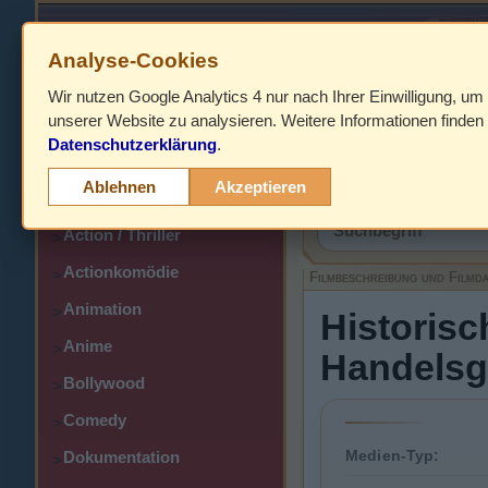
Analyse-Cookies
Wir nutzen Google Analytics 4 nur nach Ihrer Einwilligung, um
HOME
unserer Website zu analysieren. Weitere Informationen finden 
Datenschutzerklärung
.
Abenteuer
>
Filmbeschreibung,
Ablehnen
Akzeptieren
Action
>
Action / Thriller
>
Actionkomödie
>
Filmbeschreibung und Filmd
Animation
>
Historisc
Anime
>
Handelsg
Bollywood
>
Comedy
>
Medien-Typ:
Dokumentation
>