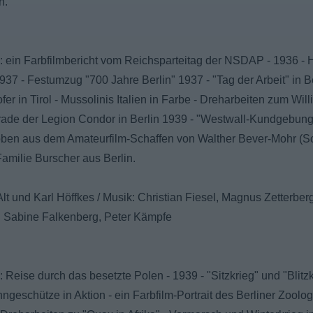
n.
: ein Farbfilmbericht vom Reichsparteitag der NSDAP - 1936 - 
37 - Festumzug "700 Jahre Berlin" 1937 - "Tag der Arbeit" in Be
er in Tirol - Mussolinis Italien in Farbe - Dreharbeiten zum Will
rade der Legion Condor in Berlin 1939 - "Westwall-Kundgebung"
ben aus dem Amateurfilm-Schaffen von Walther Bever-Mohr (S
Familie Burscher aus Berlin.
Alt und Karl Höffkes / Musik: Christian Fiesel, Magnus Zetterberg
: Sabine Falkenberg, Peter Kämpfe
 Reise durch das besetzte Polen - 1939 - "Sitzkrieg" und "Blitzk
eschütze in Aktion - ein Farbfilm-Portrait des Berliner Zoolo