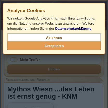
Analyse-Cookies
Wir nutzen Google Analytics 4 nur nach Ihrer Einwilligung,
um die Nutzung unserer Website zu analysieren. Weitere
HOME
Impressum
Links
Informationen finden Sie in der
Datenschutzerklärung
.
Filmbeschreibung, Cover & DVD Infos
Ablehnen
Akzeptieren
Mehr Treffer
Finden
Filmbeschreibung und Filmdaten
Mythos Wiesn ...das Leben
ist ernst genug - KNM