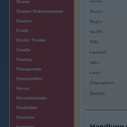
Genre:
Drama
>
Drama / Dokumentation
Studio:
>
Eastern
>
Regie:
Erotik
>
Veröff.:
Erotik / Thriller
>
FSK:
Familie
>
Laufzeit:
Fantasy
>
Jahr:
Filmoperette
>
Land:
Historienfilm
>
Originaltitel:
Horror
>
Kaufen:
Horrorkomödie
>
Kinderfilm
>
Klassiker
>
Handlung 
Komödie