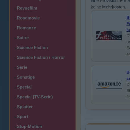
eine Provision. Für 
keine Mehrkosten.
Revuefilm
>
B
Roadmovie
>
F
Romanze
>
k
D
Satire
>
u
Science Fiction
E
>
e
Science Fiction / Horror
>
Serie
>
B
Sonstige
>
s
D
Special
>
B
Special (TV-Serie)
f
>
Splatter
>
Sport
>
Stop-Motion
>