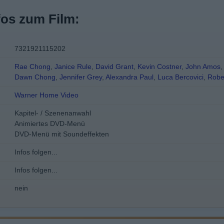
fos zum Film:
7321921115202
Rae Chong
,
Janice Rule
,
David Grant
,
Kevin Costner
,
John Amos
Dawn Chong
,
Jennifer Grey
,
Alexandra Paul
,
Luca Bercovici
,
Robe
Warner Home Video
Kapitel- / Szenenanwahl
Animiertes DVD-Menü
DVD-Menü mit Soundeffekten
Infos folgen...
Infos folgen...
nein