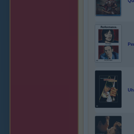
Qu
Pe
Uh