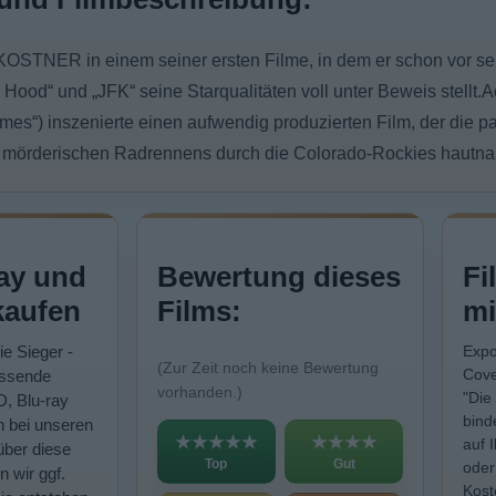
OSTNER in einem seiner ersten Filme, in dem er schon vor sei
n Hood“ und „JFK“ seine Starqualitäten voll unter Beweis stell
“) inszenierte einen aufwendig produzierten Film, der die p
mörderischen Radrennens durch die Colorado-Rockies hautnah
ay und
Bewertung dieses
Fi
kaufen
Films:
mi
ie Sieger -
Expo
(Zur Zeit noch keine Bewertung
Cove
assende
vorhanden.)
"Die
D, Blu-ray
bind
n bei unseren
★★★★★
★★★★
auf 
über diese
Top
Gut
oder
n wir ggf.
Kost