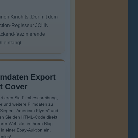
nen Kinohits „Der mit dem
t.Action-Regisseur JOHN
ackend-faszinierende
 einfängt.
lmdaten Export
t Cover
rtieren Sie Filmbeschreibung,
r und weitere Filmdaten zu
 Sieger - American Flyers" und
en Sie den HTML-Code direkt
Ihrer Website, in Ihrem Blog
 in einer Ebay-Auktion ein.
enlos!