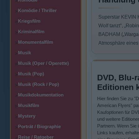
>
Komödie / Thriller
>
Superstar KEVIN K
Kriegsfilm
>
Wolf tanzt“, „Robi
Kriminalfilm
>
BADHAM („Wargames
Monumentalfilm
>
Atmosphäre eines 
Musik
>
Musik (Oper / Operette)
>
Musik (Pop)
>
DVD, Blu-r
Musik (Rock / Pop)
>
Editionen 
Musikdokumentation
>
Hier finden Sie zu "D
Musikfilm
American Flyers" p
>
Kaufoptionen für DV
Mystery
>
und weitere Editione
Partnern. Wenn Sie 
Porträt / Biographie
>
Links kaufen, erhalte
Reise / Ratgeber
>