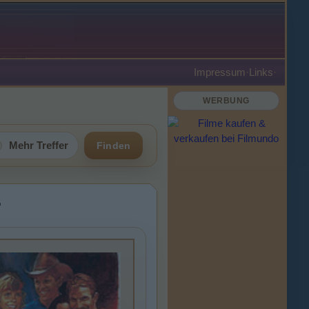
Impressum
·
Links
·
WERBUNG
Mehr Treffer
Finden
r