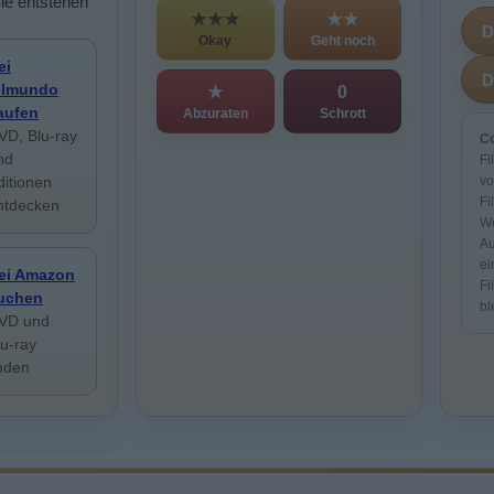
Sie entstehen
★★★
★★
Okay
Geht noch
ei
ilmundo
★
0
aufen
Abzuraten
Schrott
VD, Blu-ray
Co
nd
Fi
ditionen
vo
Fi
ntdecken
We
Au
ei
ei Amazon
Fi
uchen
bl
VD und
lu-ray
inden