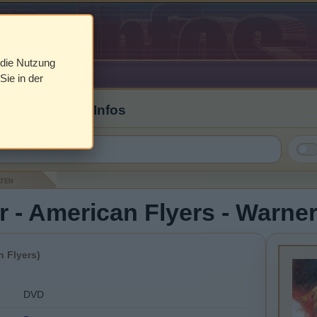
 die Nutzung
Sie in der
 Cover & DVD Infos
aten
r - American Flyers - Warne
 Flyers)
DVD