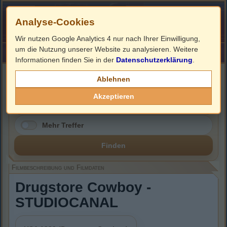
Analyse-Cookies
Wir nutzen Google Analytics 4 nur nach Ihrer Einwilligung,
um die Nutzung unserer Website zu analysieren. Weitere
HOME
Impressum
Links
Informationen finden Sie in der
Datenschutzerklärung
.
Filmbeschreibung, Cover & DVD Infos
Ablehnen
Akzeptieren
Mehr Treffer
Finden
Filmbeschreibung und Filmdaten
Drugstore Cowboy -
STUDIOCANAL