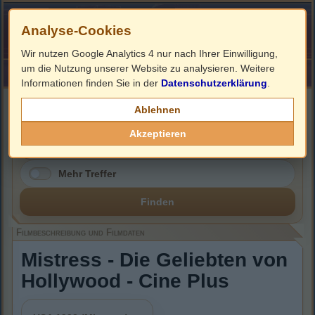
Analyse-Cookies
Wir nutzen Google Analytics 4 nur nach Ihrer Einwilligung,
um die Nutzung unserer Website zu analysieren. Weitere
HOME
Impressum
Links
Informationen finden Sie in der
Datenschutzerklärung
.
Filmbeschreibung, Cover & DVD Infos
Ablehnen
Akzeptieren
Mehr Treffer
Finden
Filmbeschreibung und Filmdaten
Mistress - Die Geliebten von
Hollywood - Cine Plus