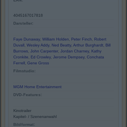
EAN:
4045167017818
Darsteller:
Faye Dunaway
,
William Holden
,
Peter Finch
,
Robert
Duvall
,
Wesley Addy
,
Ned Beatty
,
Arthur Burghardt
,
Bill
Burrows
,
John Carpenter
,
Jordan Charney
,
Kathy
Cronkite
,
Ed Crowley
,
Jerome Dempsey
,
Conchata
Ferrell
,
Gene Gross
Filmstudio:
MGM Home Entertainment
DVD-Features:
Kinotrailer
Kapitel- / Szenenanwahl
Bildformat: