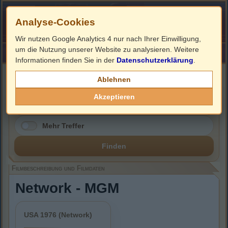
Analyse-Cookies
Wir nutzen Google Analytics 4 nur nach Ihrer Einwilligung,
um die Nutzung unserer Website zu analysieren. Weitere
HOME
Impressum
Links
Informationen finden Sie in der
Datenschutzerklärung
.
Filmbeschreibung, Cover & DVD Infos
Ablehnen
Akzeptieren
Mehr Treffer
Finden
Filmbeschreibung und Filmdaten
Network - MGM
USA 1976 (Network)