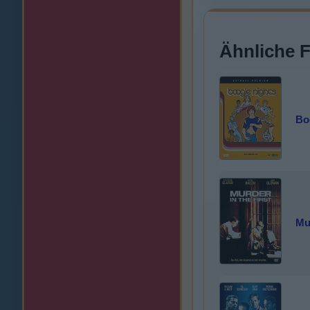
Ähnliche 
Bo
Mur