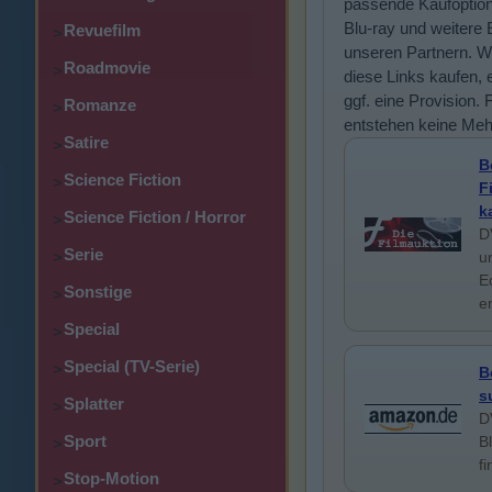
passende Kaufoptio
Blu-ray und weitere 
Revuefilm
>
unseren Partnern. W
Roadmovie
>
diese Links kaufen, e
ggf. eine Provision. 
Romanze
>
entstehen keine Meh
Satire
>
B
Science Fiction
>
F
k
Science Fiction / Horror
>
D
Serie
>
u
E
Sonstige
>
e
Special
>
Special (TV-Serie)
>
B
s
Splatter
>
D
Sport
B
>
f
Stop-Motion
>