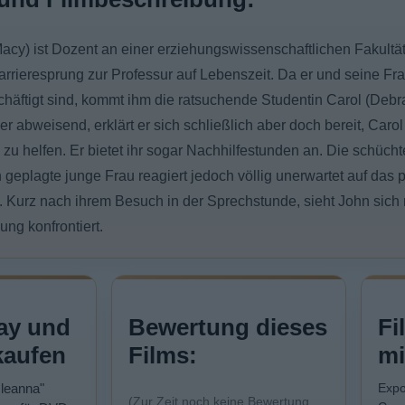
acy) ist Dozent an einer erziehungswissenschaftlichen Fakultät
rrieresprung zur Professur auf Lebenszeit. Da er und seine Fr
häftigt sind, kommt ihm die ratsuchende Studentin Carol (Debra
er abweisend, erklärt er sich schließlich aber doch bereit, Carol
u helfen. Er bietet ihr sogar Nachhilfestunden an. Die schücht
eplagte junge Frau reagiert jedoch völlig unerwartet auf das p
urz nach ihrem Besuch in der Sprechstunde, sieht John sich 
ung konfrontiert.
ay und
Bewertung dieses
Fi
kaufen
Films:
mi
Oleanna"
Expo
(Zur Zeit noch keine Bewertung