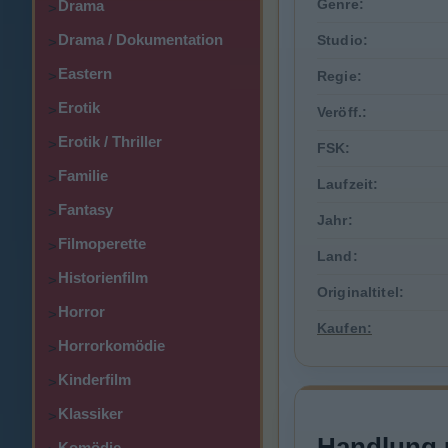
Genre:
Drama
>
Drama / Dokumentation
Studio:
>
Eastern
>
Regie:
Erotik
>
Veröff.:
Erotik / Thriller
>
FSK:
Familie
>
Laufzeit:
Fantasy
>
Jahr:
Filmoperette
>
Land:
Historienfilm
>
Originaltitel:
Horror
>
Kaufen:
Horrorkomödie
>
Kinderfilm
>
Klassiker
>
Handlung 
Komödie