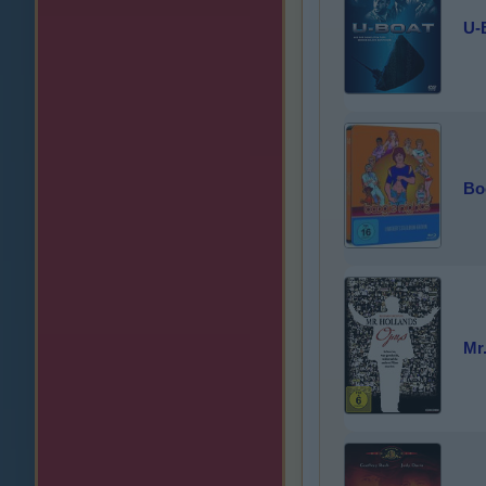
U-
Bo
Mr