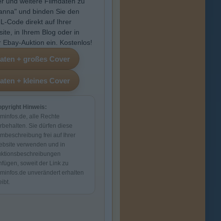
r und weitere Filmdaten zu
anna" und binden Sie den
-Code direkt auf Ihrer
ite, in Ihrem Blog oder in
r Ebay-Auktion ein. Kostenlos!
pyright Hinweis:
lminfos.de, alle Rechte
rbehalten. Sie dürfen diese
lmbeschreibung frei auf Ihrer
bsite verwenden und in
ktionsbeschreibungen
nfügen, soweit der Link zu
lminfos.de unverändert erhalten
eibt.