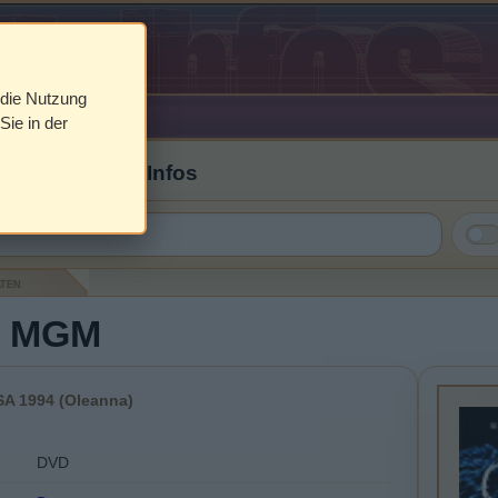
 die Nutzung
Sie in der
 Cover & DVD Infos
aten
- MGM
SA 1994 (Oleanna)
DVD