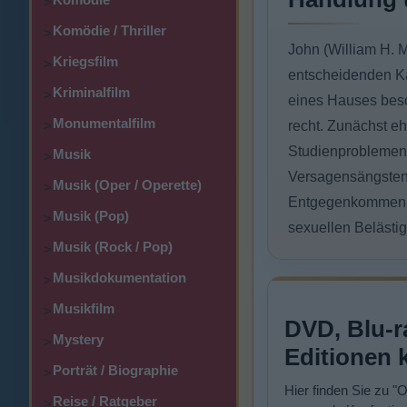
>
Komödie / Thriller
>
John (William H. M
Kriegsfilm
>
entscheidenden Ka
Kriminalfilm
>
eines Hauses besc
Monumentalfilm
>
recht. Zunächst eh
Studienproblemen z
Musik
>
Versagensängsten g
Musik (Oper / Operette)
>
Entgegenkommen. K
Musik (Pop)
>
sexuellen Belästig
Musik (Rock / Pop)
>
Musikdokumentation
>
Musikfilm
>
DVD, Blu-r
Mystery
>
Editionen 
Porträt / Biographie
>
Hier finden Sie zu "
Reise / Ratgeber
>