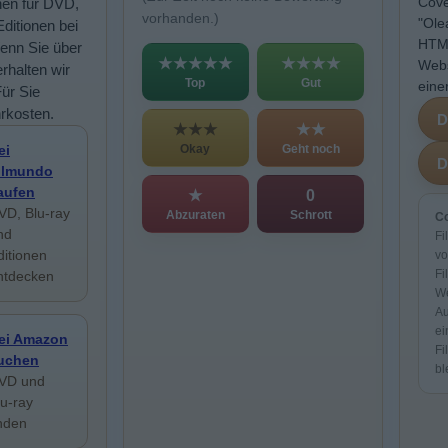
Cove
nen für DVD,
vorhanden.)
"Ole
Editionen bei
HTML
enn Sie über
★★★★★
★★★★
Webs
rhalten wir
Top
Gut
eine
Für Sie
rkosten.
★★★
★★
Okay
Geht noch
ei
ilmundo
aufen
★
0
VD, Blu-ray
Abzuraten
Schrott
Co
nd
Fi
ditionen
vo
Fi
ntdecken
We
Au
ei
ei Amazon
Fi
uchen
bl
VD und
lu-ray
inden