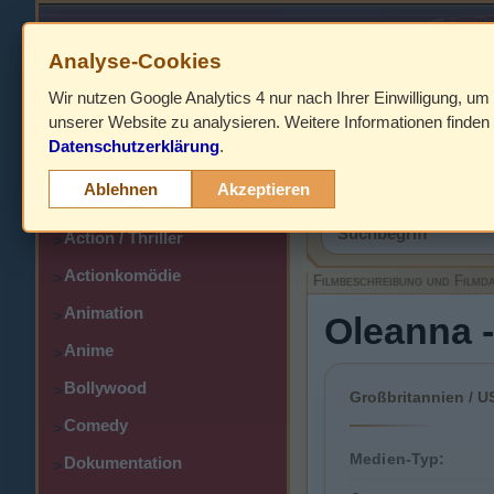
Analyse-Cookies
Wir nutzen Google Analytics 4 nur nach Ihrer Einwilligung, um
HOME
unserer Website zu analysieren. Weitere Informationen finden 
Datenschutzerklärung
.
Abenteuer
>
Filmbeschreibung,
Ablehnen
Akzeptieren
Action
>
Action / Thriller
>
Actionkomödie
>
Filmbeschreibung und Filmd
Animation
>
Oleanna 
Anime
>
Bollywood
>
Großbritannien / U
Comedy
>
Medien-Typ:
Dokumentation
>