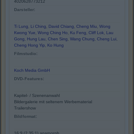
4020628773212
Darsteller:
Ti Lung
,
Li Ching
,
David Chiang
,
Cheng Miu
,
Wong
Kwong Yue
,
Wong Ching Ho
,
Ku Feng
,
Cliff Lok
,
Lau
Gong
,
Hung Lau
,
Chen Sing
,
Wang Chung
,
Cheng Lui
,
Cheng Hong Yip
,
Ko Hung
Filmstudio:
Koch Media GmbH
DVD-Features:
Kapitel- / Szenenanwahl
Bildergalerie mit seltenem Werbematerial
Trailershow
Bildformat:
16:9 (2.35:1) anamorph