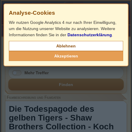
Analyse-Cookies
Wir nutzen Google Analytics 4 nur nach Ihrer Einwilligung,
um die Nutzung unserer Website zu analysieren. Weitere
HOME
Impressum
Links
Informationen finden Sie in der
Datenschutzerklärung
.
Filmbeschreibung, Cover & DVD Infos
Ablehnen
Akzeptieren
Mehr Treffer
Finden
Filmbeschreibung und Filmdaten
Die Todespagode des
gelben Tigers - Shaw
Brothers Collection - Koch