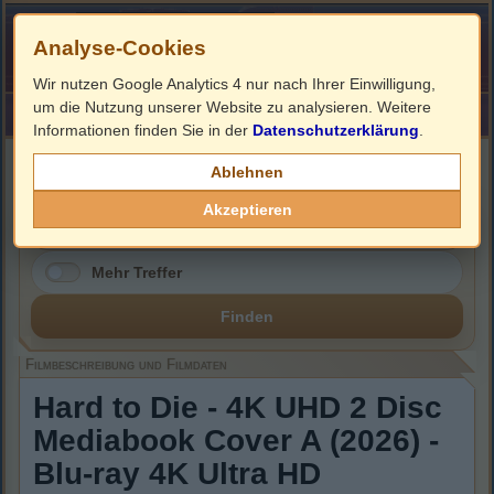
Analyse-Cookies
Wir nutzen Google Analytics 4 nur nach Ihrer Einwilligung,
um die Nutzung unserer Website zu analysieren. Weitere
HOME
Impressum
Links
Informationen finden Sie in der
Datenschutzerklärung
.
Filmbeschreibung, Cover & Blu-ray Infos
Ablehnen
Akzeptieren
Mehr Treffer
Finden
Filmbeschreibung und Filmdaten
Hard to Die - 4K UHD 2 Disc
Mediabook Cover A (2026) -
Blu-ray 4K Ultra HD