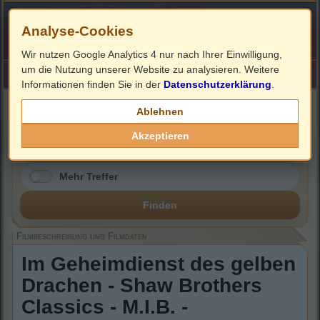
Analyse-Cookies
Wir nutzen Google Analytics 4 nur nach Ihrer Einwilligung,
um die Nutzung unserer Website zu analysieren. Weitere
HOME
Impressum
Links
Informationen finden Sie in der
Datenschutzerklärung
.
Filmbeschreibung, Cover & DVD Infos
Ablehnen
Akzeptieren
Mehr Treffer
Finden
Filmbeschreibung und Filmdaten
Im Geheimdienst des gelben
Drachen - Shaw Brothers
Classics - M.I.B. -