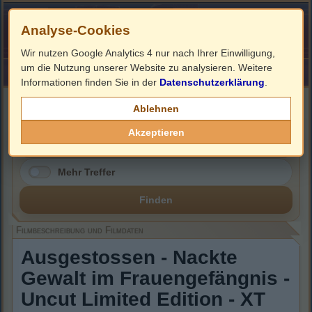
Analyse-Cookies
Wir nutzen Google Analytics 4 nur nach Ihrer Einwilligung,
um die Nutzung unserer Website zu analysieren. Weitere
HOME
Impressum
Links
Informationen finden Sie in der
Datenschutzerklärung
.
Filmbeschreibung, Cover & DVD Infos
Ablehnen
Akzeptieren
Mehr Treffer
Finden
Filmbeschreibung und Filmdaten
Ausgestossen - Nackte
Gewalt im Frauengefängnis -
Uncut Limited Edition - XT