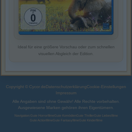
Ideal für eine größere Vorschau oder zum schnellen
visuellen Abgleich der Edition.
Copyright © Cycor.de
Datenschutzerklärung
Cookie-Einstellungen
Impressum
Alle Angaben sind ohne Gewähr! Alle Rechte vorbehalten.
Ausgewiesene Marken gehören ihren Eigentümern.
Navigation:
Gute Horrorfilme
Gute Komödien
Gute Thriller
Gute Liebesfilme
Gute Actionfilme
Gute Fantasyfilme
Gute Kinderfilme