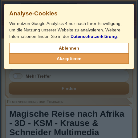
Analyse-Cookies
Wir nutzen Google Analytics 4 nur nach Ihrer Einwilligung,
um die Nutzung unserer Website zu analysieren. Weitere
HOME
Impressum
Links
Informationen finden Sie in der
Datenschutzerklärung
.
Filmbeschreibung, Cover & Blu-ray Infos
Ablehnen
Akzeptieren
Mehr Treffer
Finden
Filmbeschreibung und Filmdaten
Magische Reise nach Afrika
- 3D - KSM - Krause &
Schneider Multimedia