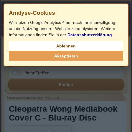
Analyse-Cookies
Wir nutzen Google Analytics 4 nur nach Ihrer Einwilligung,
um die Nutzung unserer Website zu analysieren. Weitere
HOME
Impressum
Links
Informationen finden Sie in der
Datenschutzerklärung
.
Filmbeschreibung, Cover & Blu-ray Infos
Ablehnen
Akzeptieren
Mehr Treffer
Finden
Filmbeschreibung und Filmdaten
Cleopatra Wong Mediabook
Cover C - Blu-ray Disc