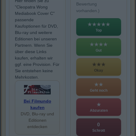
Hier finden Sie zu
Bewertung
"Cleopatra Wong
vorhanden.)
Mediabook Cover C"
passende
★★★★★
Kaufoptionen für DVD,
Top
Blu-ray und weitere
Editionen bei unseren
★★★★
Partnern. Wenn Sie
Gut
über diese Links
kaufen, erhalten wir
★★★
ggf. eine Provision. Für
Okay
Sie entstehen keine
Mehrkosten.
★★
Geht noch
Bei Filmundo
★
kaufen
Abzuraten
DVD, Blu-ray und
Editionen
0
entdecken
Schrott