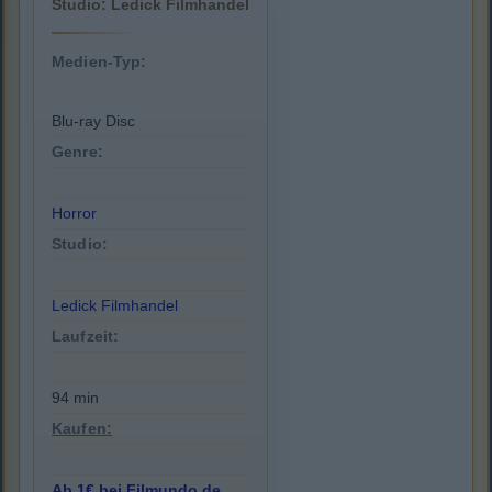
Studio: Ledick Filmhandel
Medien-Typ:
Blu-ray Disc
Genre:
Horror
Studio:
Ledick Filmhandel
Laufzeit:
94 min
Kaufen:
Ab 1€ bei Filmundo.de