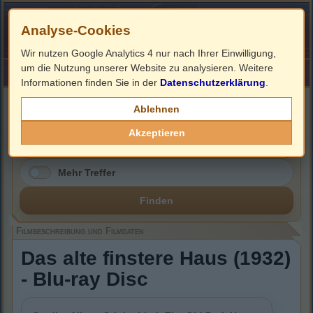
Analyse-Cookies
Wir nutzen Google Analytics 4 nur nach Ihrer Einwilligung,
um die Nutzung unserer Website zu analysieren. Weitere
HOME
Impressum
Links
Informationen finden Sie in der
Datenschutzerklärung
.
Filmbeschreibung, Cover & Blu-ray Infos
Ablehnen
Akzeptieren
Mehr Treffer
Finden
Filmbeschreibung und Filmdaten
Das alte finstere Haus (1932)
- Blu-ray Disc