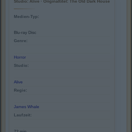
Studio: Alive · Originaltitel: The Old Dark House
Medien-Typ:
Blu-ray Disc
Genre:
Horror
Studio:
Alive
Regie:
James Whale
Laufzeit:
72 min