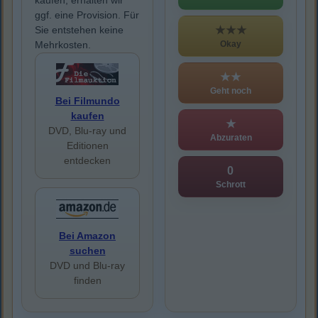
kaufen, erhalten wir
ggf. eine Provision. Für
★★★
Sie entstehen keine
Okay
Mehrkosten.
★★
Geht noch
Bei Filmundo
kaufen
★
DVD, Blu-ray und
Abzuraten
Editionen
entdecken
0
Schrott
Bei Amazon
suchen
DVD und Blu-ray
finden